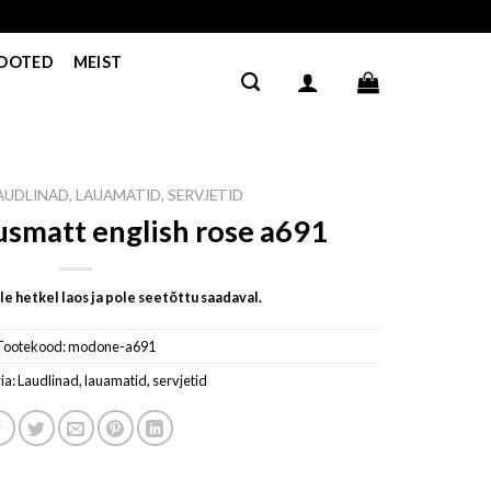
TOOTED
MEIST
AUDLINAD, LAUAMATID, SERVJETID
smatt english rose a691
e hetkel laos ja pole seetõttu saadaval.
Tootekood:
modone-a691
ia:
Laudlinad, lauamatid, servjetid