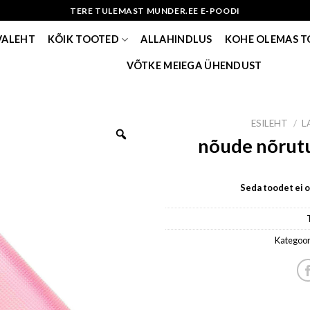
TERE TULEMAST MUNDER.EE E-POODI
VALEHT
KÕIK TOOTED
ALLAHINDLUS
KOHE OLEMAS 
VÕTKE MEIEGA ÜHENDUST
ESILEHT
/
L
nõude nõrutu
Seda toodet ei ol
Kategoor