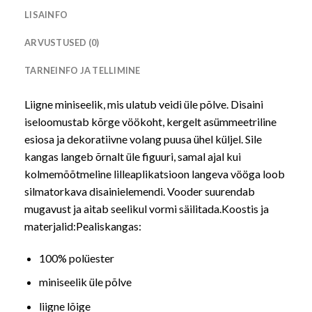
LISAINFO
ARVUSTUSED (0)
TARNEINFO JA TELLIMINE
Liigne miniseelik, mis ulatub veidi üle põlve. Disaini
iseloomustab kõrge vöökoht, kergelt asümmeetriline
esiosa ja dekoratiivne volang puusa ühel küljel. Sile
kangas langeb õrnalt üle figuuri, samal ajal kui
kolmemõõtmeline lilleaplikatsioon langeva vööga loob
silmatorkava disainielemendi. Vooder suurendab
mugavust ja aitab seelikul vormi säilitada.Koostis ja
materjalid:Pealiskangas:
100% polüester
miniseelik üle põlve
liigne lõige