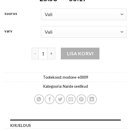
range:
31.97 €
25.58 €
through
suurus
through
68.96 €
55.17 €
varv
naiste seelik-punased kogus
LISA KORVI
Tootekood:
modone-e0009
Kategooria:
Naiste seelikud
KIRJELDUS