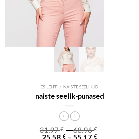
ESILEHT
/
NAISTE SEELIKUD
naiste seelik-punased
Price
31.97
–
68.96
€
€
Price
range:
25.58
–
55.17
€
€