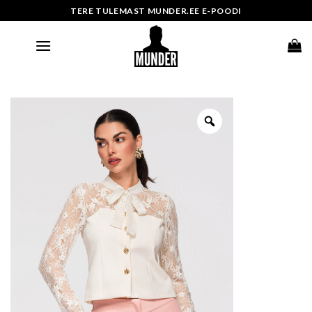
Skip
TERE TULEMAST MUNDER.EE E-POODI
to
content