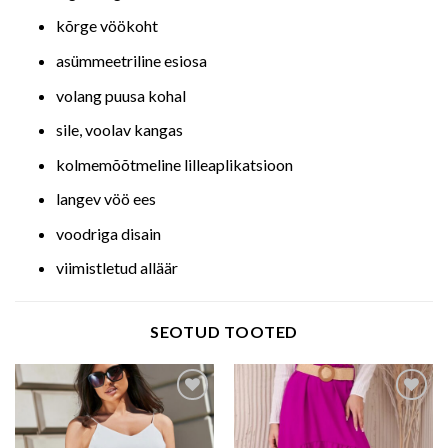
kõrge vöökoht
asümmeetriline esiosa
volang puusa kohal
sile, voolav kangas
kolmemõõtmeline lilleaplikatsioon
langev vöö ees
voodriga disain
viimistletud alläär
SEOTUD TOOTED
Add to wishlist
Add to wishlist