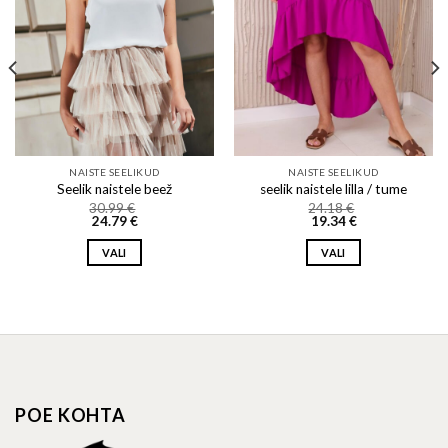
NAISTE SEELIKUD
NAISTE SEELIKUD
Seelik naistele beež
seelik naistele lilla / tume
30.99
€
24.18
€
24.79
€
19.34
€
VALI
VALI
This
This
product
product
has
has
multiple
multiple
variants.
variants.
The
The
options
options
POE KOHTA
may
may
be
be