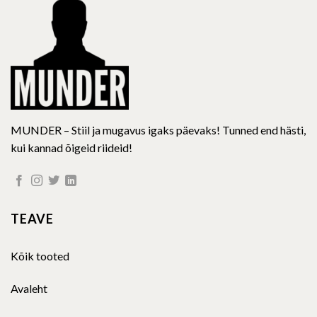
chosen
chosen
on
on
the
the
product
product
page
page
MUNDER – Stiil ja mugavus igaks päevaks! Tunned end hästi,
kui kannad õigeid riideid!
TEAVE
Kõik tooted
Avaleht