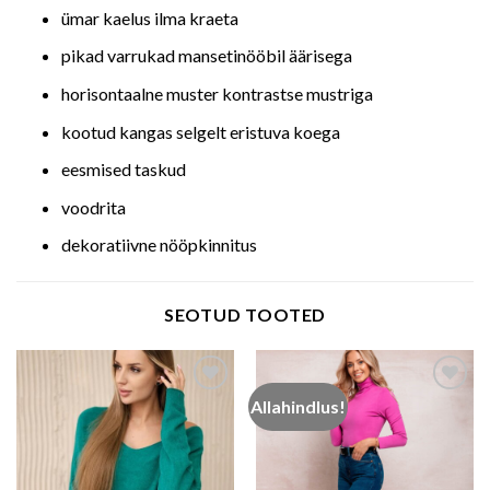
ümar kaelus ilma kraeta
pikad varrukad mansetinööbil äärisega
horisontaalne muster kontrastse mustriga
kootud kangas selgelt eristuva koega
eesmised taskud
voodrita
dekoratiivne nööpkinnitus
SEOTUD TOOTED
Allahindlus!
Add to wishlist
Add to wishlist