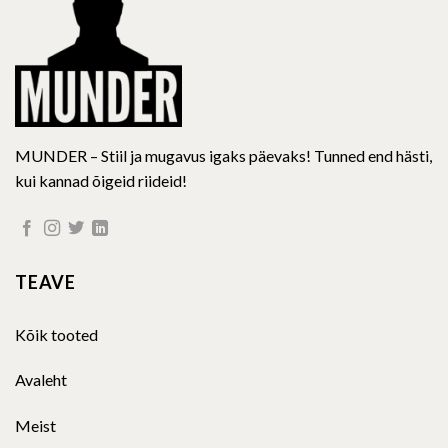
on
the
product
page
MUNDER – Stiil ja mugavus igaks päevaks! Tunned end hästi,
kui kannad õigeid riideid!
TEAVE
Kõik tooted
Avaleht
Meist