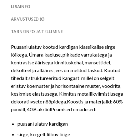
LISAINFO
ARVUSTUSED (0)
TARNEINFO JA TELLIMINE
Puusani ulatuv kootud kardigan klassikalise sirge
lõikega. Ümara kaeluse, pikkade varrukatega ja
kontrastse äärisega kinnituskohal, mansettidel,
dekolteel ja allääres; ees õmmeldud taskud. Kootud
tihedalt struktureeritud kangast, millel on selgelt
eristuv koemuster ja horisontaalne muster, voodrita,
keskmise elastsusega. Kinnitus metallikviimistlusega
dekoratiivsete nööpidega.Koostis ja materjalid: 60%
puuvill, 40% akrüülPeamised omadused:
puusani ulatuv kardigan
sirge, kergelt liibuv lõige