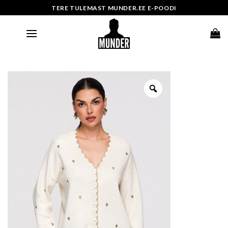
Skip
TERE TULEMAST MUNDER.EE E-POODI
to
content