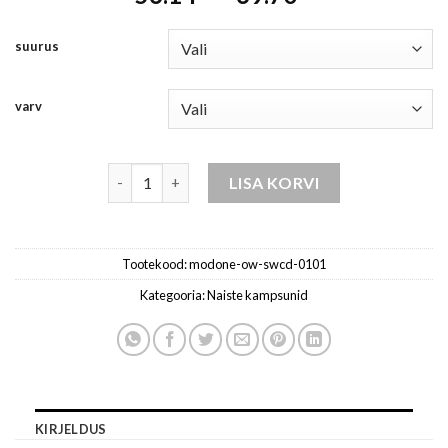
range:
70.18 €
56.14 €
through
suurus
through
87.13 €
69.70 €
varv
Kampsun OW-SWCD-0101 kogus
LISA KORVI
Tootekood:
modone-ow-swcd-0101
Kategooria:
Naiste kampsunid
KIRJELDUS