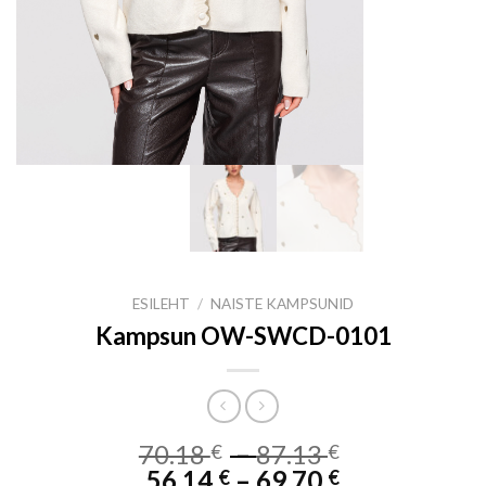
ESILEHT
/
NAISTE KAMPSUNID
Kampsun OW-SWCD-0101
Price
70.18
–
87.13
€
€
Price
range:
56.14
–
69.70
€
€