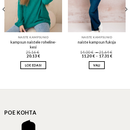
NAISTE KAMPSUNID
NAISTE KAMPSUNID
kampsun naistele roheline-
naiste kampsun fuksja
kesi
Price
25.16
€
14.00
€
–
21.64
€
Price
range:
20.13
€
11.20
€
–
17.31
€
range:
14.00 €
11.20 €
through
LOE EDASI
VALI
through
21.64 €
17.31 €
This
product
has
multiple
variants.
The
options
POE KOHTA
may
be
chosen