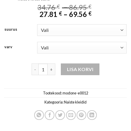
Price
34.76
–
86.95
€
€
Price
range:
27.81
–
69.56
€
€
range:
34.76 €
27.81 €
through
suurus
through
86.95 €
69.56 €
varv
Naiste kleit-E0012 kogus
LISA KORVI
Tootekood:
modone-e0012
Kategooria:
Naiste kleidid