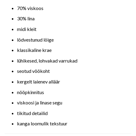
70% viskoos
30% lina
midi kleit
lõdvestunud lõige
klassikaline krae
lühikesed, lohvakad varrukad
seotud vöökoht
kergelt laienev alläär
nööpkinnitus
viskoosi ja linase segu
tikitud detailid
kanga loomulik tekstuur