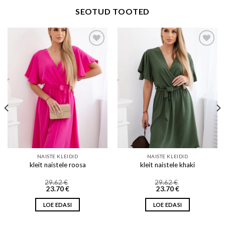
SEOTUD TOOTED
Add to wishlist
Add to wishlist
NAISTE KLEIDID
NAISTE KLEIDID
kleit naistele roosa
kleit naistele khaki
29.62
€
29.62
€
23.70
€
23.70
€
LOE EDASI
LOE EDASI