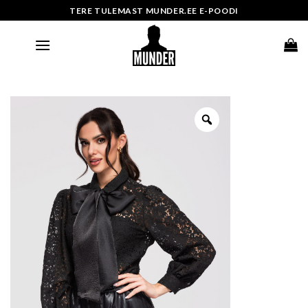
Skip
TERE TULEMAST MUNDER.EE E-POODI
to
content