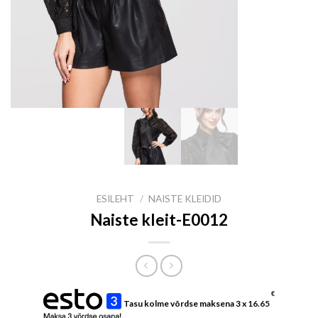
ESILEHT
/
NAISTE KLEIDID
Naiste kleit-E0012
€
Tasu kolme võrdse maksena 3 x
16.65