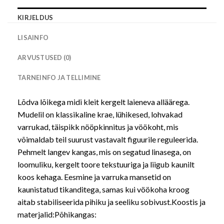
KIRJELDUS
LISAINFO
ARVUSTUSED (0)
TARNEINFO JA TELLIMINE
Lõdva lõikega midi kleit kergelt laieneva alläärega.
Mudelil on klassikaline krae, lühikesed, lohvakad
varrukad, täispikk nööpkinnitus ja vöökoht, mis
võimaldab teil suurust vastavalt figuurile reguleerida.
Pehmelt langev kangas, mis on segatud linasega, on
loomuliku, kergelt toore tekstuuriga ja liigub kaunilt
koos kehaga. Eesmine ja varruka mansetid on
kaunistatud tikanditega, samas kui vöökoha kroog
aitab stabiliseerida pihiku ja seeliku sobivust.Koostis ja
materjalid:Põhikangas: