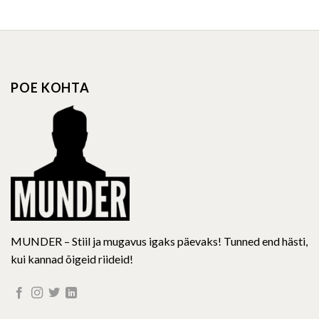
POE KOHTA
MUNDER – Stiil ja mugavus igaks päevaks! Tunned end hästi,
kui kannad õigeid riideid!