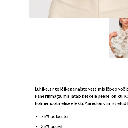
Lühike, sirge lõikega naiste vest, mis lõpeb vöö
kahe rihmaga, mis jätab keskele peene lõhiku. Ka
kolmemõõtmelise efekti. Ääred on viimistletud ki
75% polüester
25% puuvill