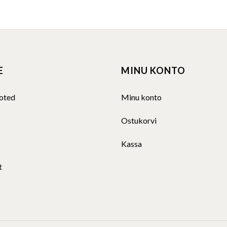
E
MINU KONTO
oted
Minu konto
Ostukorvi
Kassa
t