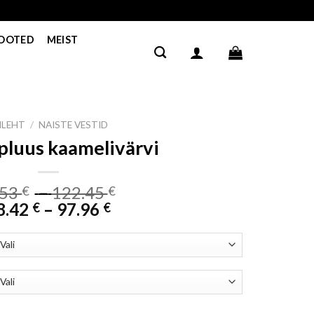
TOOTED
MEIST
ILEHT
/
NAISTE VESTID
pluus kaamelivärvi
Price
.53
–
122.45
€
€
Price
range:
8.42
–
97.96
€
€
range:
35.53 €
28.42 €
through
through
122.45 €
97.96 €