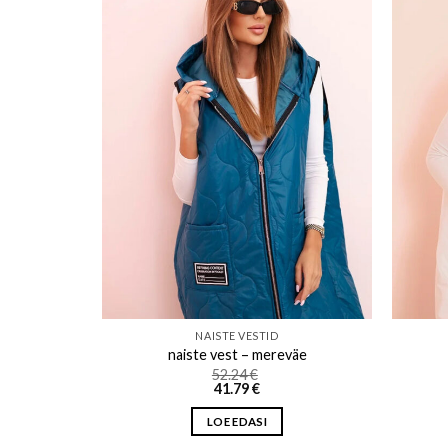
o wishlist
Add to wishlist
NAISTE VESTID
naiste vest – mereväe
52.24
€
41.79
€
LOE EDASI