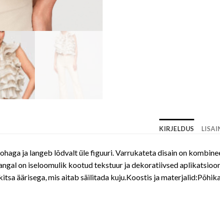
KIRJELDUS
LISA
kohaga ja langeb lõdvalt üle figuuri. Varrukateta disain on kombin
ngal on iseloomulik kootud tekstuur ja dekoratiivsed aplikatsiooni
tsa äärisega, mis aitab säilitada kuju.Koostis ja materjalid:Põhik