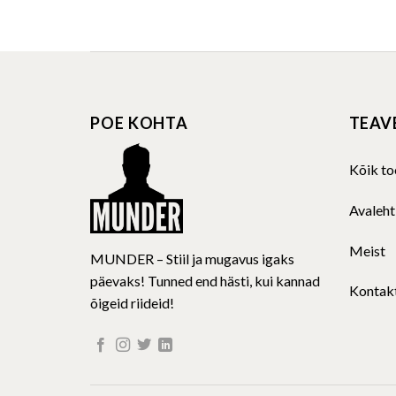
POE KOHTA
TEAV
Kõik to
Avaleht
Meist
MUNDER – Stiil ja mugavus igaks
päevaks! Tunned end hästi, kui kannad
Kontak
õigeid riideid!