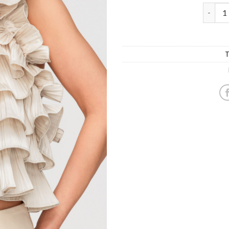
Naiste 
T