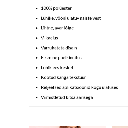
100% polüester
Lühike, vööni ulatuv naiste vest
Lihtne, avar lõige
V-kaelus
Varrukateta disain
Eesmine paelkinnitus
Lõhik ees keskel
Kootud kanga tekstuur
Reljeefsed aplikatsioonid kogu ulatuses
Viimistletud kitsa äärisega