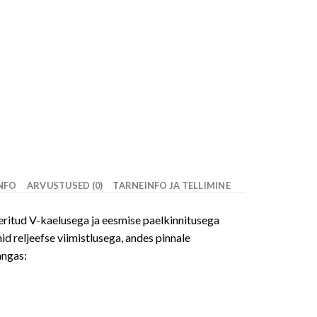
INFO
ARVUSTUSED (0)
TARNEINFO JA TELLIMINE
eeritud V-kaelusega ja eesmise paelkinnitusega
d reljeefse viimistlusega, andes pinnale
angas: