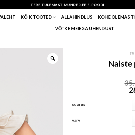
TERE TULEMAST MUNDER.EE E-POODI
VALEHT
KÕIK TOOTED
ALLAHINDLUS
KOHE OLEMAS 
VÕTKE MEIEGA ÜHENDUST
ES
Naiste 
35
2
suurus
varv