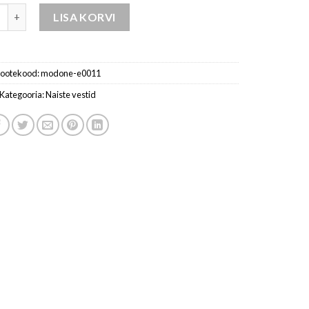
pluus kaamelivärvi kogus
LISA KORVI
ootekood:
modone-e0011
Kategooria:
Naiste vestid