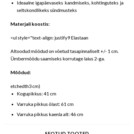
Ideaalne igapäevaseks kandmiseks, kohtinguteks ja
seltskondlikeks sündmusteks
Materjali koostis:
<ul style="text-align: justify
9 Elastaan
Altoodud mõõdud on võetud tasapinnaliselt +/- 1 cm.
Ümbermõõdu saamiseks korrutage laius 2-ga.
Mõõdud:
etchedth3 cm)
Kogupikkus: 41 cm
Varruka pikkus õlast: 61 cm
Varruka pikkus kaenla alt: 46 cm
SEOTUD TOOTED