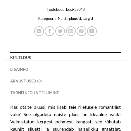
Tootekood:
kesi-32048
Kategooria:
Naiste pluusid, särgid
KIRJELDUS
LISAINFO
ARVUSTUSED (0)
TARNEINFO JA TELLIMINE
Kas otsite pluusi, mis lisab teie riietusele romantilist
võlu? See õlgadeta naiste pluus on ideaalne valik!
Valmistatud kergest pehmest kangast, see rõhutab
kaunilt siluetti ja suurendab naiselikku graatsiat.