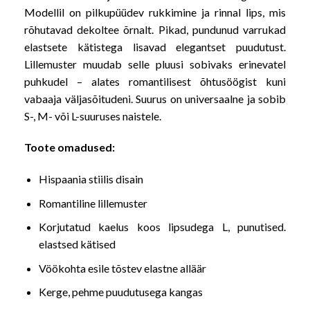
Modellil on pilkupüüdev rukkimine ja rinnal lips, mis
rõhutavad dekoltee õrnalt. Pikad, pundunud varrukad
elastsete kätistega lisavad elegantset puudutust.
Lillemuster muudab selle pluusi sobivaks erinevatel
puhkudel – alates romantilisest õhtusöögist kuni
vabaaja väljasõitudeni. Suurus on universaalne ja sobib
S-, M- või L-suuruses naistele.
Toote omadused:
Hispaania stiilis disain
Romantiline lillemuster
Korjutatud kaelus koos lipsudega L, punutised.
elastsed kätised
Vöökohta esile tõstev elastne alläär
Kerge, pehme puudutusega kangas