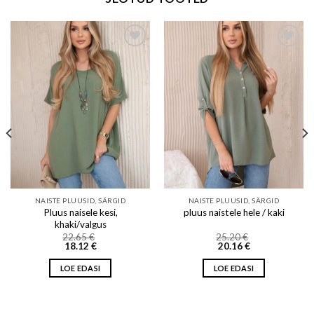
Add to wishlist
Add to wishlist
NAISTE PLUUSID, SÄRGID
NAISTE PLUUSID, SÄRGID
Pluus naisele kesi,
pluus naistele hele / kaki
khaki/valgus
22.65
€
25.20
€
18.12
€
20.16
€
LOE EDASI
LOE EDASI