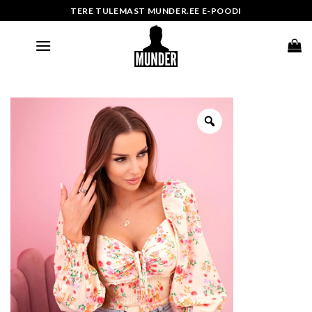
Skip
TERE TULEMAST MUNDER.EE E-POODI
to
content