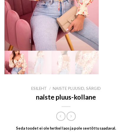
ESILEHT
/
NAISTE PLUUSID, SÄRGID
naiste pluus-kollane
Seda toodet ei ole hetkel laos ja pole seetõttu saadaval.