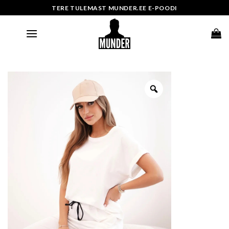
Skip
TERE TULEMAST MUNDER.EE E-POODI
to
content