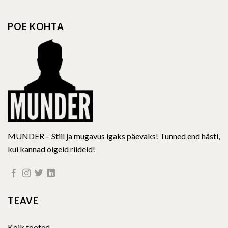
The
The
options
options
POE KOHTA
may
may
be
be
chosen
chosen
on
on
the
the
product
product
page
page
MUNDER – Stiil ja mugavus igaks päevaks! Tunned end hästi,
kui kannad õigeid riideid!
TEAVE
Kõik tooted