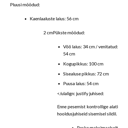
Pluusi mõõdud:
Kaenlaaluste laius: 56 cm
2 cmPükste mõõdud:
Vöö laius: 34 cm / venitatud:
54 cm
Kogupikkus: 100 cm
Sisealuse pikkus: 72 cm
Puusa laius: 54 cm
</ulalign: justify juhised:
Enne pesemist kontrollige alati
hooldusjuhiseid sisemisel sildil.
Peske maksimaalselt