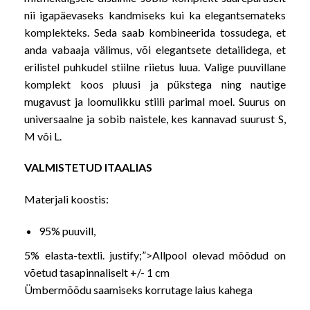
nii igapäevaseks kandmiseks kui ka elegantsemateks
komplekteks. Seda saab kombineerida tossudega, et
anda vabaaja välimus, või elegantsete detailidega, et
erilistel puhkudel stiilne riietus luua. Valige puuvillane
komplekt koos pluusi ja pükstega ning nautige
mugavust ja loomulikku stiili parimal moel.
Suurus on
universaalne ja sobib naistele, kes kannavad suurust S,
M või L.
VALMISTETUD ITAALIAS
Materjali koostis:
95% puuvill,
5% elasta-textli. justify;”>
Allpool olevad mõõdud on
võetud tasapinnaliselt +/- 1 cm
Ümbermõõdu saamiseks korrutage laius kahega