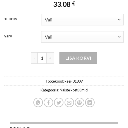
33.08
€
suurus
varv
naiste komplekt - valge kogus
LISA KORVI
Tootekood:
kesi-31809
Kategooria:
Naiste kostüümid