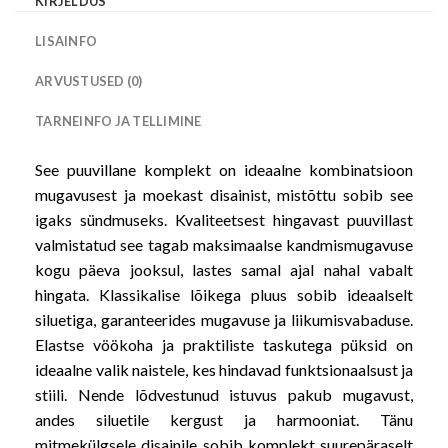
KIRJELDUS
LISAINFO
ARVUSTUSED (0)
TARNEINFO JA TELLIMINE
See puuvillane komplekt on ideaalne kombinatsioon
mugavusest ja moekast disainist, mistõttu sobib see
igaks sündmuseks. Kvaliteetsest hingavast puuvillast
valmistatud see tagab maksimaalse kandmismugavuse
kogu päeva jooksul, lastes samal ajal nahal vabalt
hingata. Klassikalise lõikega pluus sobib ideaalselt
siluetiga, garanteerides mugavuse ja liikumisvabaduse.
Elastse vöökoha ja praktiliste taskutega püksid on
ideaalne valik naistele, kes hindavad funktsionaalsust ja
stiili. Nende lõdvestunud istuvus pakub mugavust,
andes siluetile kergust ja harmooniat. Tänu
mitmekülgsele disainile sobib komplekt suurepäraselt