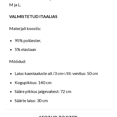
M ja L.
VALMISTETUD ITAALIAS
Materjali koostis:
95% polüester,
5% elastaan
Mõõdud:
Laius kaenlaaluste all /3 cm</tli: venitus: 50 cm
Kogupikkus: 140 cm
Sääre pikkus jalgevahest: 72 cm
Säärte laius: 30 cm