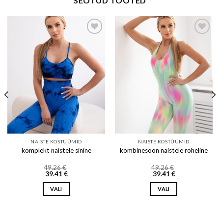
SEOTUD TOOTED
Add to wishlist
Add to wishlist
NAISTE KOSTÜÜMID
NAISTE KOSTÜÜMID
komplekt naistele sinine
kombinesoon naistele roheline
49.26
€
49.26
€
39.41
€
39.41
€
VALI
VALI
This
This
product
product