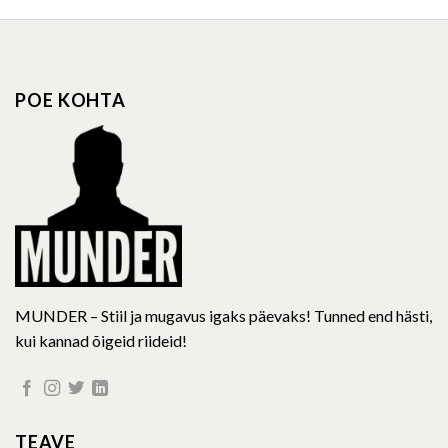
has
has
multiple
multiple
variants.
variants.
The
The
options
options
POE KOHTA
may
may
be
be
chosen
chosen
on
on
the
the
product
product
page
page
MUNDER – Stiil ja mugavus igaks päevaks! Tunned end hästi,
kui kannad õigeid riideid!
TEAVE