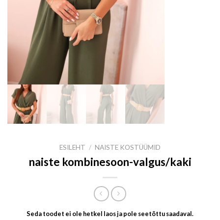
ESILEHT
/
NAISTE KOSTÜÜMID
naiste kombinesoon-valgus/kaki
Seda toodet ei ole hetkel laos ja pole seetõttu saadaval.