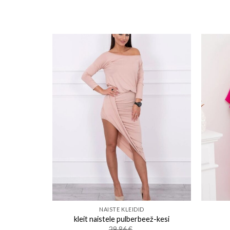
o wishlist
Add to wishlist
NAISTE KLEIDID
ne
kleit naistele pulberbeež-kesi
29.86
€