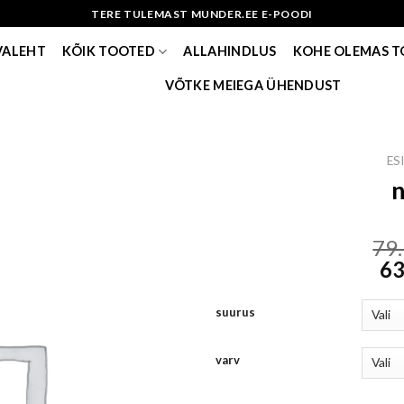
TERE TULEMAST MUNDER.EE E-POODI
VALEHT
KÕIK TOOTED
ALLAHINDLUS
KOHE OLEMAS 
VÕTKE MEIEGA ÜHENDUST
ES
n
79
63
suurus
varv