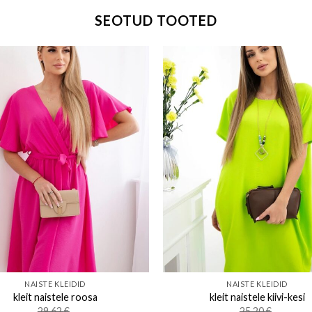
SEOTUD TOOTED
Add to wishlist
Add to w
NAISTE KLEIDID
NAISTE KLEIDID
kleit naistele roosa
kleit naistele kiivi-kesi
29.62
€
25.20
€