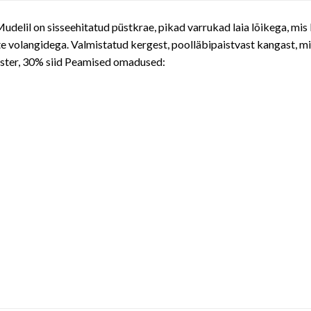
udelil on sisseehitatud püstkrae, pikad varrukad laia lõikega, mi
te volangidega. Valmistatud kergest, poolläbipaistvast kangast, mill
üester, 30% siid Peamised omadused: