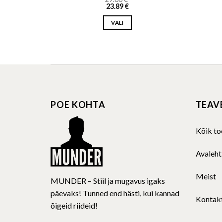
23.89
€
VALI
This
product
has
multiple
variants.
The
POE KOHTA
TEAV
options
may
be
Kõik to
chosen
on
Avaleht
the
product
Meist
MUNDER – Stiil ja mugavus igaks
page
päevaks! Tunned end hästi, kui kannad
Kontak
õigeid riideid!