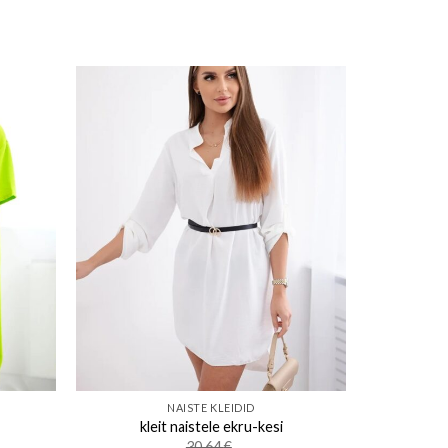
ishlist
Add to wishlist
NAISTE KLEIDID
kleit naistele ekru-kesi
30.64
€