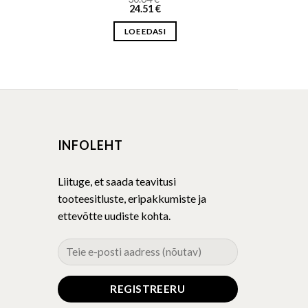
24.51
€
LOE EDASI
INFOLEHT
Liituge, et saada teavitusi
tooteesitluste, eripakkumiste ja
ettevõtte uudiste kohta.