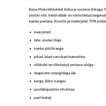
Bona Maksiõhtukleit lõdva ja voolava lõikega. M
seotav vöö; kleidi alläär on viimistletud langeva
kaelas paelana. Koostis ja materjalid: 70% pol
maksikleit
lahe, voolav lõige
kaelus püstkraega
pikad, laiad varrukad mansetina
vöökoht on rõhutatud seotava vööga
langevate volangidega äär
kerge, läikiv kangas
poolläbipaistev struktuur
pael kuklal