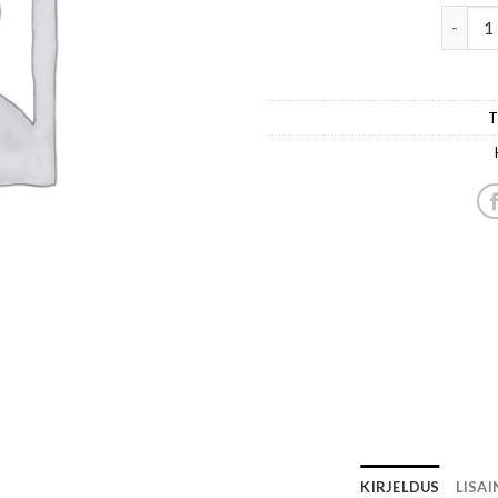
naiste 
T
KIRJELDUS
LISA