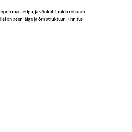
s lõpeb mansetiga, ja vöökoht, mida rõhutab
el on peen läige ja õrn struktuur. Kinnitus