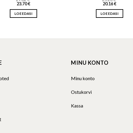
23.70
€
20.16
€
LOE EDASI
LOE EDASI
E
MINU KONTO
oted
Minu konto
Ostukorvi
Kassa
t