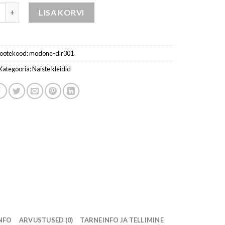
kleidid kogus
LISA KORVI
ootekood:
modone-dlr301
Kategooria:
Naiste kleidid
INFO
ARVUSTUSED (0)
TARNEINFO JA TELLIMINE