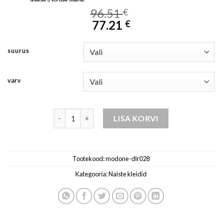
96.51
€
77.21
€
suurus
varv
naiste kleit kogus
LISA KORVI
Tootekood:
modone-dlr028
Kategooria:
Naiste kleidid