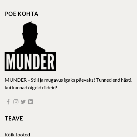
The
options
POE KOHTA
may
be
chosen
on
the
product
page
MUNDER – Stiil ja mugavus igaks päevaks! Tunned end hästi,
kui kannad õigeid riideid!
TEAVE
Kõik tooted