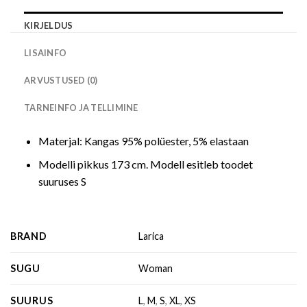
KIRJELDUS
LISAINFO
ARVUSTUSED (0)
TARNEINFO JA TELLIMINE
Materjal: Kangas 95% polüester, 5% elastaan
Modelli pikkus 173 cm. Modell esitleb toodet
suuruses S
BRAND
Larica
SUGU
Woman
SUURUS
L
,
M
,
S
,
XL
,
XS