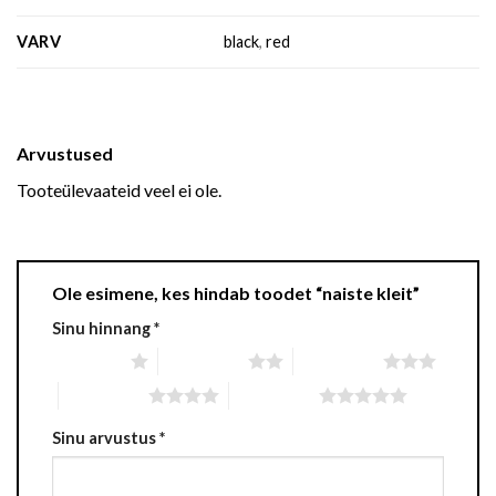
VARV
black
,
red
Arvustused
Tooteülevaateid veel ei ole.
Ole esimene, kes hindab toodet “naiste kleit”
Sinu hinnang
*
1 of 5 stars
2 of 5 stars
3 of 5 stars
4 of 5 stars
5 of 5 stars
Sinu arvustus
*