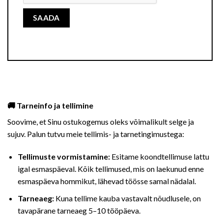
🚚 Tarneinfo ja tellimine
Soovime, et Sinu ostukogemus oleks võimalikult selge ja
sujuv. Palun tutvu meie tellimis- ja tarnetingimustega:
Tellimuste vormistamine:
Esitame koondtellimuse lattu
igal esmaspäeval. Kõik tellimused, mis on laekunud enne
esmaspäeva hommikut, lähevad töösse samal nädalal.
Tarneaeg:
Kuna tellime kauba vastavalt nõudlusele, on
tavapärane tarneaeg 5–10 tööpäeva.