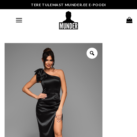
Skip
TERE TULEMAST MUNDER.EE E-POODI
to
content