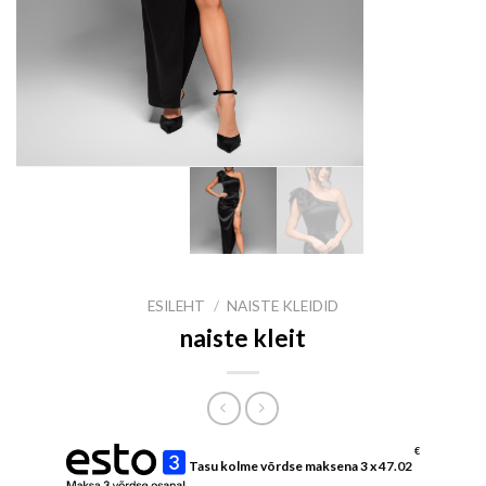
ESILEHT
/
NAISTE KLEIDID
naiste kleit
€
Tasu kolme võrdse maksena 3 x
47.02