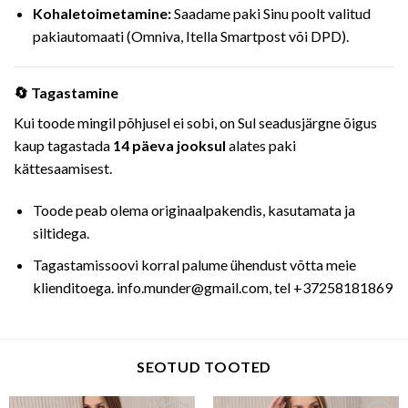
Kohaletoimetamine:
Saadame paki Sinu poolt valitud
pakiautomaati (Omniva, Itella Smartpost või DPD).
🔄 Tagastamine
Kui toode mingil põhjusel ei sobi, on Sul seadusjärgne õigus
kaup tagastada
14 päeva jooksul
alates paki
kättesaamisest.
Toode peab olema originaalpakendis, kasutamata ja
siltidega.
Tagastamissoovi korral palume ühendust võtta meie
klienditoega. info.munder@gmail.com, tel +37258181869
SEOTUD TOOTED