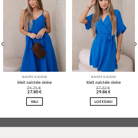
Add to wishlist
Add to wishlist
NAISTE KLEIDID
NAISTE KLEIDID
kleit naistele sinine
kleit naistele sinine
34.75
€
37.32
€
27.80
€
29.86
€
VALI
LOE EDASI
This
product
has
multiple
variants.