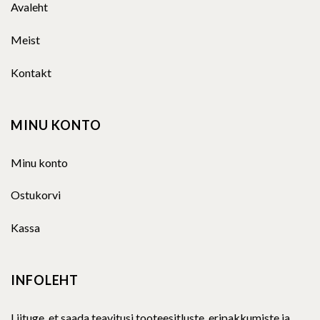
Avaleht
Meist
Kontakt
MINU KONTO
Minu konto
Ostukorvi
Kassa
INFOLEHT
Liituge, et saada teavitusi tooteesitluste, eripakkumiste ja