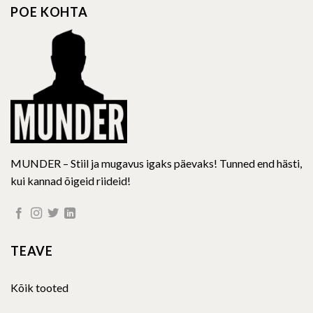
options
options
POE KOHTA
may
may
be
be
chosen
chosen
on
on
the
the
product
product
page
page
MUNDER – Stiil ja mugavus igaks päevaks! Tunned end hästi,
kui kannad õigeid riideid!
TEAVE
Kõik tooted