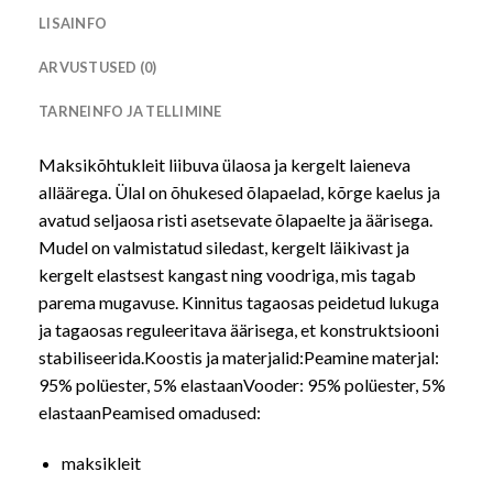
LISAINFO
ARVUSTUSED (0)
TARNEINFO JA TELLIMINE
Maksikõhtukleit liibuva ülaosa ja kergelt laieneva
alläärega. Ülal on õhukesed õlapaelad, kõrge kaelus ja
avatud seljaosa risti asetsevate õlapaelte ja äärisega.
Mudel on valmistatud siledast, kergelt läikivast ja
kergelt elastsest kangast ning voodriga, mis tagab
parema mugavuse. Kinnitus tagaosas peidetud lukuga
ja tagaosas reguleeritava äärisega, et konstruktsiooni
stabiliseerida.Koostis ja materjalid:Peamine materjal:
95% polüester, 5% elastaanVooder: 95% polüester, 5%
elastaanPeamised omadused:
maksikleit