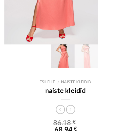
ESILEHT
/
NAISTE KLEIDID
naiste kleidid
86.18
€
68.94
€