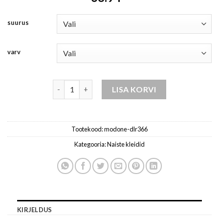
suurus
varv
naiste kleidid kogus
LISA KORVI
Tootekood:
modone-dlr366
Kategooria:
Naiste kleidid
KIRJELDUS