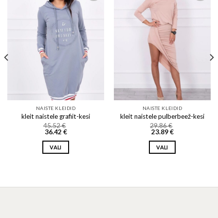
Add to wishlist
Add to wishlist
NAISTE KLEIDID
NAISTE KLEIDID
kleit naistele grafiit-kesi
kleit naistele pulberbeež-kesi
45.52
€
29.86
€
36.42
€
23.89
€
VALI
VALI
This
This
product
product
has
has
multiple
multiple
variants.
variants.
The
The