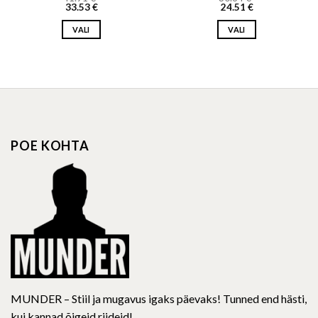
33.53
€
24.51
€
VALI
VALI
This
This
product
product
has
has
multiple
multiple
variants.
variants.
The
The
options
options
POE KOHTA
may
may
be
be
chosen
chosen
on
on
the
the
product
product
page
page
MUNDER – Stiil ja mugavus igaks päevaks! Tunned end hästi,
kui kannad õigeid riideid!