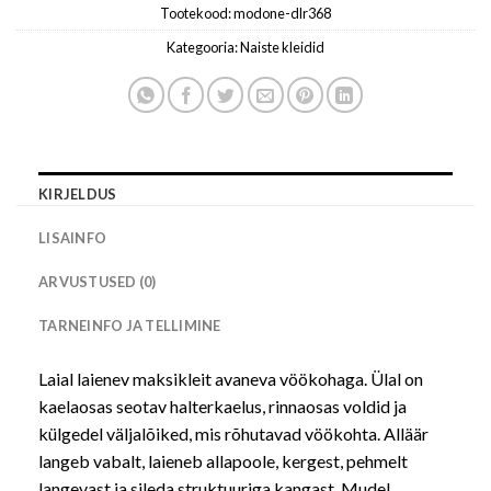
Tootekood:
modone-dlr368
Kategooria:
Naiste kleidid
KIRJELDUS
LISAINFO
ARVUSTUSED (0)
TARNEINFO JA TELLIMINE
Laial laienev maksikleit avaneva vöökohaga. Ülal on
kaelaosas seotav halterkaelus, rinnaosas voldid ja
külgedel väljalõiked, mis rõhutavad vöökohta. Alläär
langeb vabalt, laieneb allapoole, kergest, pehmelt
langevast ja sileda struktuuriga kangast. Mudel