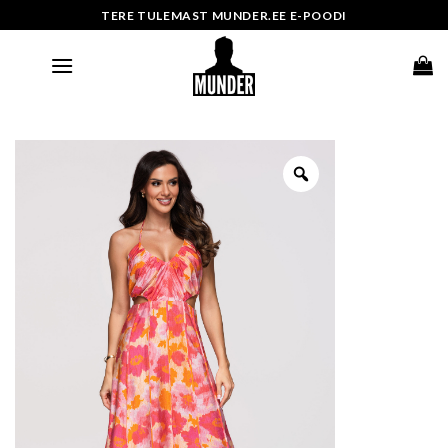
Skip
TERE TULEMAST MUNDER.EE E-POODI
to
content