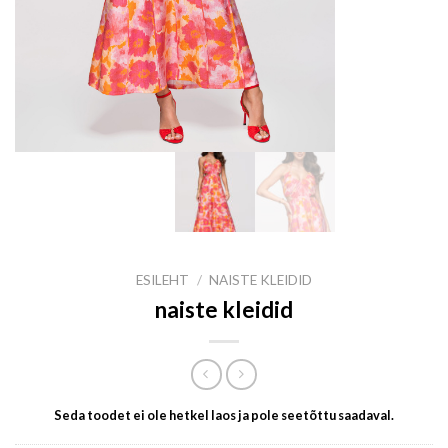
ESILEHT
/
NAISTE KLEIDID
naiste kleidid
Seda toodet ei ole hetkel laos ja pole seetõttu saadaval.