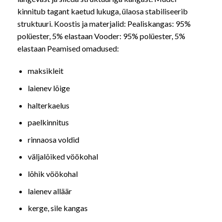
kinnitub tagant kaetud lukuga, ülaosa stabiliseerib
struktuuri. Koostis ja materjalid: Pealiskangas: 95%
polüester, 5% elastaan Vooder: 95% polüester, 5%
elastaan Peamised omadused:
maksikleit
laienev lõige
halterkaelus
paelkinnitus
rinnaosa voldid
väljalõiked vöökohal
lõhik vöökohal
laienev alläär
kerge, sile kangas