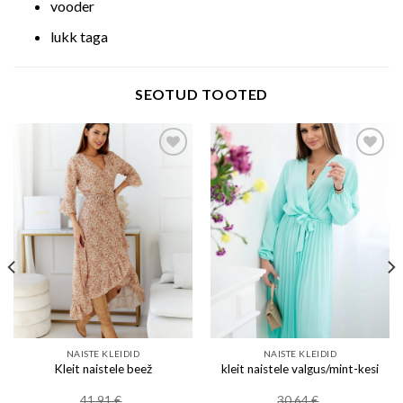
vooder
lukk taga
SEOTUD TOOTED
Add to wishlist
Add to wishlist
NAISTE KLEIDID
NAISTE KLEIDID
Kleit naistele beež
kleit naistele valgus/mint-kesi
41.91
€
30.64
€