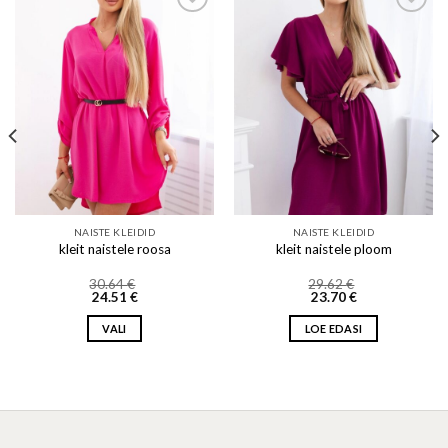
Add to wishlist
Add to wishlist
NAISTE KLEIDID
NAISTE KLEIDID
kleit naistele roosa
kleit naistele ploom
30.64
€
29.62
€
24.51
€
23.70
€
VALI
LOE EDASI
This
product
has
multiple
variants.