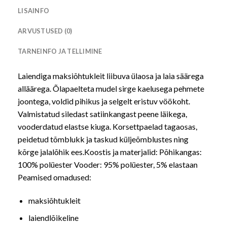
LISAINFO
ARVUSTUSED (0)
TARNEINFO JA TELLIMINE
Laiendiga maksiõhtukleit liibuva ülaosa ja laia säärega
alläärega. Õlapaelteta mudel sirge kaelusega pehmete
joontega, voldid pihikus ja selgelt eristuv vöökoht.
Valmistatud siledast satiinkangast peene läikega,
vooderdatud elastse kiuga. Korsettpaelad tagaosas,
peidetud tõmblukk ja taskud küljeõmblustes ning
kõrge jalalõhik ees.Koostis ja materjalid: Põhikangas:
100% polüester Vooder: 95% polüester, 5% elastaan
Peamised omadused:
maksiõhtukleit
laiendlõikeline