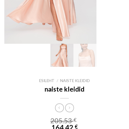
ESILEHT
/
NAISTE KLEIDID
naiste kleidid
205.53
€
164.42
€