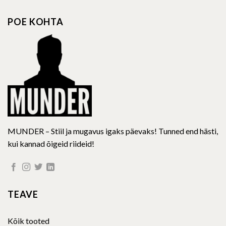
The
options
POE KOHTA
may
be
chosen
on
the
product
page
MUNDER – Stiil ja mugavus igaks päevaks! Tunned end hästi,
kui kannad õigeid riideid!
TEAVE
Kõik tooted