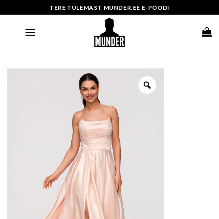
Skip
TERE TULEMAST MUNDER.EE E-POODI
to
content