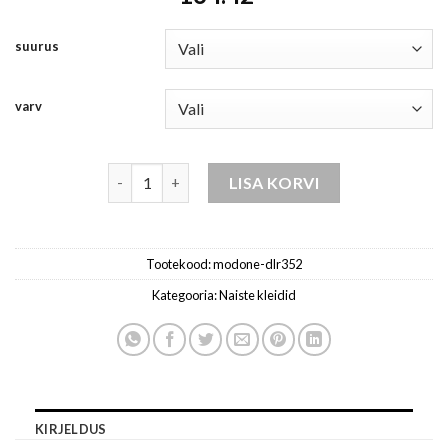
suurus
varv
naiste kleidid kogus
LISA KORVI
Tootekood:
modone-dlr352
Kategooria:
Naiste kleidid
KIRJELDUS