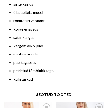
sirge kaelus
õlapaelteta mudel
rõhutatud vöökoht
kõrge esiavaus
satiinkangas
kergelt läikiv pind
elastaanvooder
pael tagaosas
peidetud tõmblukk taga
küljetaskud
SEOTUD TOOTED