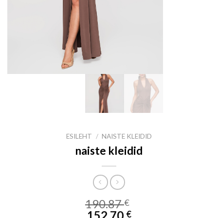
ESILEHT
/
NAISTE KLEIDID
naiste kleidid
190.87
€
152.70
€