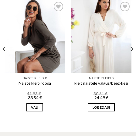
Add to wishlist
Add to wishlist
NAISTE KLEIDID
NAISTE KLEIDID
Naiste kleit-roosa
kleit naistele valgus/beež-kesi
41.93
€
30.61
€
33.54
€
24.49
€
VALI
LOE EDASI
This
product
has
multiple