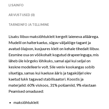
LISAINFO
ARVUSTUSED (0)
TARNEINFO JA TELLIMINE
Lisaks liibuv maksiõhtukleit kergelt laieneva alläärega.
Mudelil on halterkaelus, sügav väljalõige tagant ja
avatud õlajoon, kusjuures kleit on kehale tihedalt liibuv.
Eesmine osa on vöökohalt kogutud drapeeringuga, mis
läheb üle kõrgeks lõhikuks, samal ajal kui seljal on
keskne modelleeriv volt. Sile veniv kookangas sobib
siluetiga, samas kui kaeluse ääris ja tagaküljel olev
kaetud lukk tagavad stabilisaatori. Koostis ja
materjalid: 60% viskoos, 31% polüamiid, 9% elastaan
Peamised omadused:
maksiõhtukleit