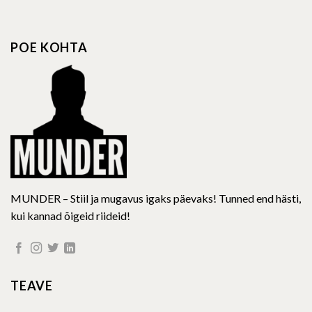
variants.
The
options
POE KOHTA
may
be
chosen
on
the
product
page
MUNDER – Stiil ja mugavus igaks päevaks! Tunned end hästi,
kui kannad õigeid riideid!
TEAVE