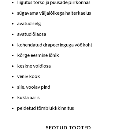
liigutus torso ja puusade piirkonnas
sügavama väljalõikega halterkaelus
avatud selg
avatud õlaosa
kohendatud drapeeringuga vöökoht
kõrge eesmine lõhik
keskne voldiosa
veniv kook
sile, voolav pind
kukla ääris
peidetud tõmblukkkinnitus
SEOTUD TOOTED