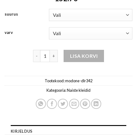
suurus
varv
naiste kleidid kogus
LISA KORVI
Tootekood:
modone-dlr342
Kategooria:
Naiste kleidid
KIRJELDUS