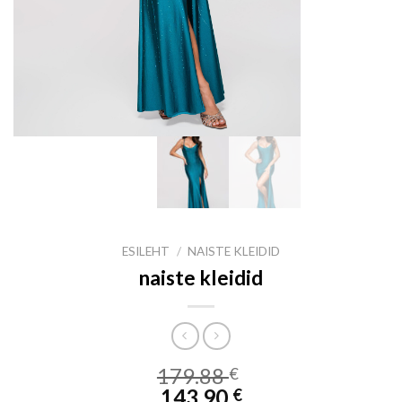
ESILEHT
/
NAISTE KLEIDID
naiste kleidid
179.88
€
143.90
€