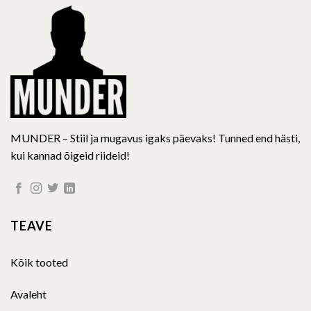
be
chosen
on
the
product
page
MUNDER – Stiil ja mugavus igaks päevaks! Tunned end hästi,
kui kannad õigeid riideid!
TEAVE
Kõik tooted
Avaleht