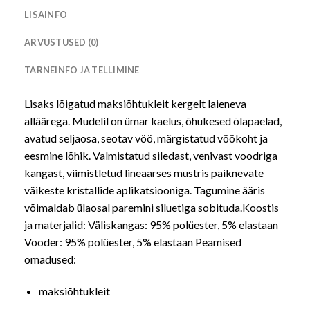
LISAINFO
ARVUSTUSED (0)
TARNEINFO JA TELLIMINE
Lisaks lõigatud maksiõhtukleit kergelt laieneva
alläärega. Mudelil on ümar kaelus, õhukesed õlapaelad,
avatud seljaosa, seotav vöö, märgistatud vöökoht ja
eesmine lõhik. Valmistatud siledast, venivast voodriga
kangast, viimistletud lineaarses mustris paiknevate
väikeste kristallide aplikatsiooniga. Tagumine ääris
võimaldab ülaosal paremini siluetiga sobituda.Koostis
ja materjalid: Väliskangas: 95% polüester, 5% elastaan
Vooder: 95% polüester, 5% elastaan Peamised
omadused:
maksiõhtukleit