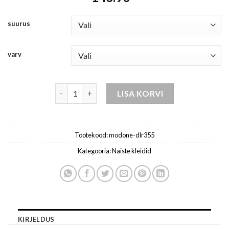
suurus
varv
naiste kleidid kogus
LISA KORVI
Tootekood:
modone-dlr355
Kategooria:
Naiste kleidid
KIRJELDUS