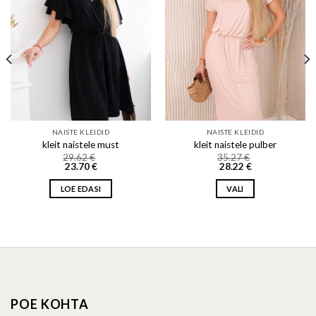
Add to wishlist
Add to wishlist
NAISTE KLEIDID
NAISTE KLEIDID
kleit naistele must
kleit naistele pulber
29.62
€
35.27
€
23.70
€
28.22
€
LOE EDASI
VALI
This
product
has
multiple
variants.
The
options
POE KOHTA
may