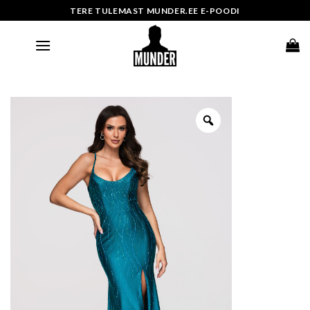
Skip
TERE TULEMAST MUNDER.EE E-POODI
to
content