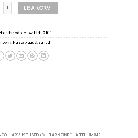
särk-sinised kogus
LISA KORVI
ekood:
modone-ow-blzb-0104
gooria:
Naiste pluusid, särgid
INFO
ARVUSTUSED (0)
TARNEINFO JA TELLIMINE