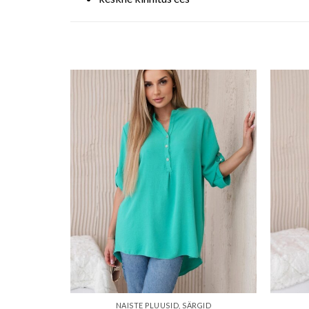
o wishlist
Add to wishlist
GID
NAISTE PLUUSID, SÄRGID