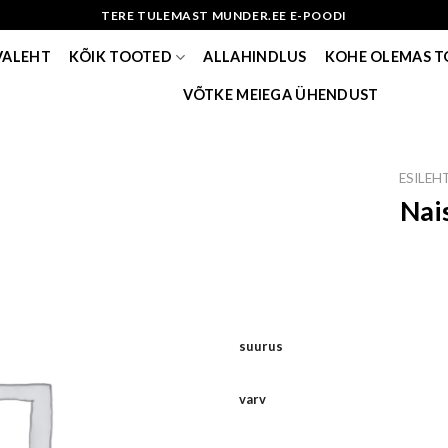
TERE TULEMAST MUNDER.EE E-POODI
VALEHT
KÕIK TOOTED
ALLAHINDLUS
KOHE OLEMAS 
VÕTKE MEIEGA ÜHENDUST
ESILEH
Nai
suurus
varv