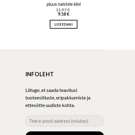
pluus naistele kiivi
11.97
€
9.58
€
LOE EDASI
INFOLEHT
Liituge, et saada teavitusi
tooteesitluste, eripakkumiste ja
ettevõtte uudiste kohta.