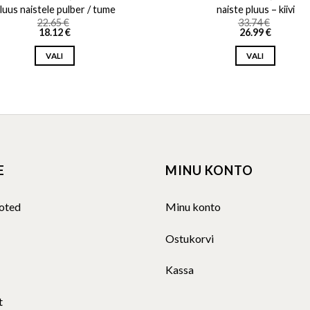
luus naistele pulber / tume
naiste pluus – kiivi
22.65
€
33.74
€
18.12
€
26.99
€
VALI
VALI
This
This
product
product
has
has
multiple
multiple
variants.
variants.
The
The
E
MINU KONTO
options
options
may
may
be
be
oted
Minu konto
chosen
chosen
on
on
Ostukorvi
the
the
product
product
Kassa
page
page
t