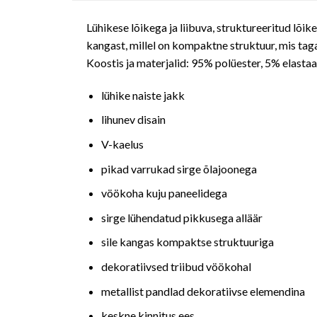
Lühikese lõikega ja liibuva, struktureeritud lõi
kangast, millel on kompaktne struktuur, mis taga
Koostis ja materjalid: 95% polüester, 5% elast
lühike naiste jakk
lihunev disain
V-kaelus
pikad varrukad sirge õlajoonega
vöökoha kuju paneelidega
sirge lühendatud pikkusega alläär
sile kangas kompaktse struktuuriga
dekoratiivsed triibud vöökohal
metallist pandlad dekoratiivse elemendina
keskne kinnitus ees