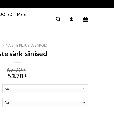
TOOTED
MEIST
T
/
NAISTE PLUUSID, SÄRGID
ste särk-sinised
67.22
€
53.78
€