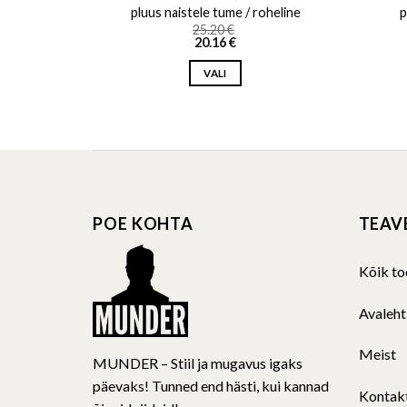
i/valgus
pluus naistele tume / roheline
p
25.20
€
20.16
€
VALI
This
product
has
multiple
variants.
The
POE KOHTA
TEAV
options
may
be
Kõik to
chosen
on
Avaleht
the
product
Meist
MUNDER – Stiil ja mugavus igaks
page
päevaks! Tunned end hästi, kui kannad
Kontak