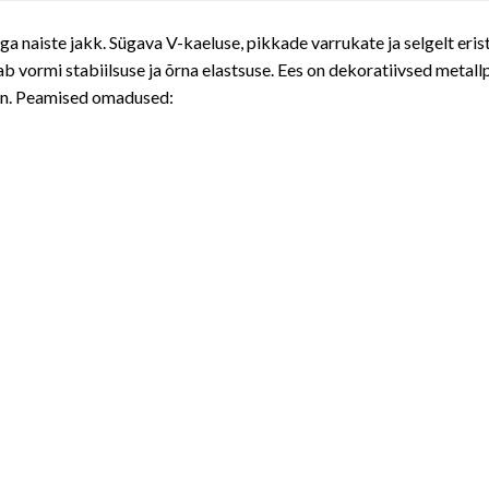
kega naiste jakk. Sügava V-kaeluse, pikkade varrukate ja selgelt er
b vormi stabiilsuse ja õrna elastsuse. Ees on dekoratiivsed metal
aan. Peamised omadused: