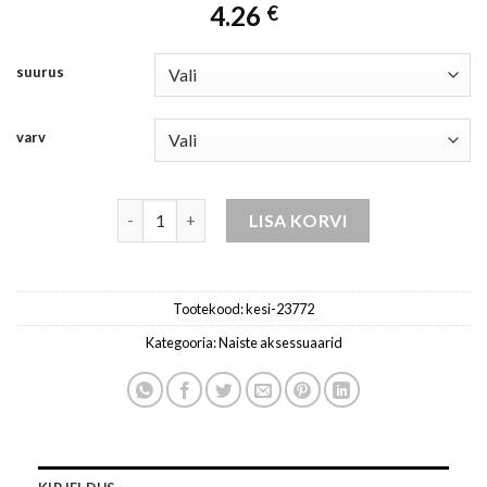
4.26
€
suurus
varv
müts naistele pistaatsia kogus
LISA KORVI
Tootekood:
kesi-23772
Kategooria:
Naiste aksessuaarid