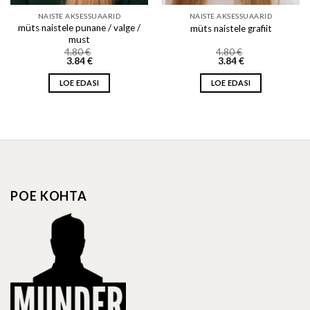
NAISTE AKSESSUAARID
NAISTE AKSESSUAARID
müts naistele punane / valge /
müts naistele grafiit
must
4.80
€
4.80
€
3.84
€
3.84
€
LOE EDASI
LOE EDASI
POE KOHTA