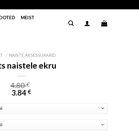
TOOTED
MEIST
HT
/
NAISTE AKSESSUAARID
s naistele ekru
4.80
€
3.84
€