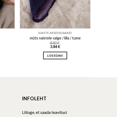
NAISTE AKSESSUAARID
müts naistele valge / lilla / tume
4.80
€
3.84
€
LOE EDASI
INFOLEHT
Liituge, et saada teavitusi