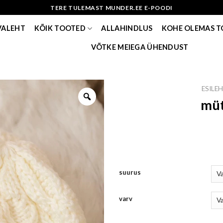
TERE TULEMAST MUNDER.EE E-POODI
VALEHT
KÕIK TOOTED
ALLAHINDLUS
KOHE OLEMAS 
VÕTKE MEIEGA ÜHENDUST
ESILE
müt
suurus
varv