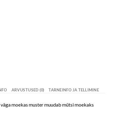
INFO
ARVUSTUSED (0)
TARNEINFO JA TELLIMINE
ine ja väga moekas muster muudab mütsi moekaks