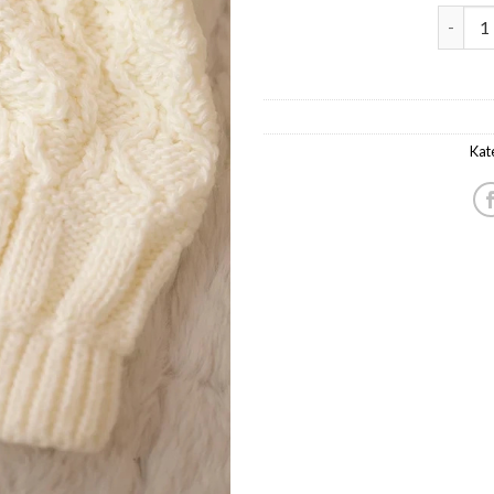
müts na
Kat