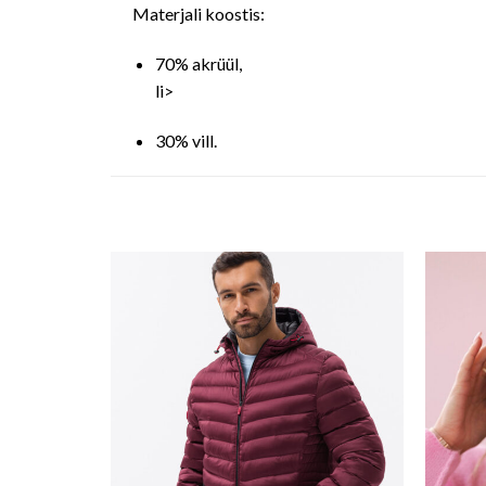
Materjali koostis:
70% akrüül,
li>
30% vill.
o wishlist
Add to wishlist