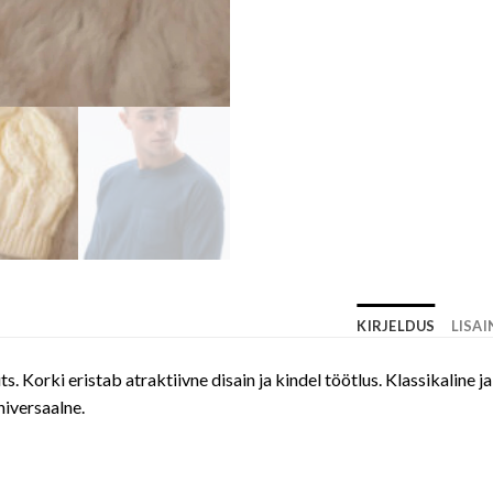
KIRJELDUS
LISA
üts. Korki eristab atraktiivne disain ja kindel töötlus. Klassikal
niversaalne.