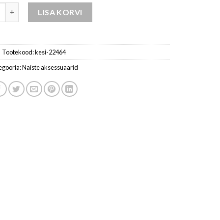
istele ekru kogus
LISA KORVI
Tootekood:
kesi-22464
egooria:
Naiste aksessuaarid