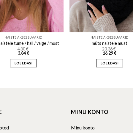
NAISTE AKSESSUAARID
NAISTE AKSESSUAARID
aistele tume / hall / valge / must
müts naistele must
4.80
€
20.36
€
3.84
€
16.29
€
LOE EDASI
LOE EDASI
E
MINU KONTO
oted
Minu konto