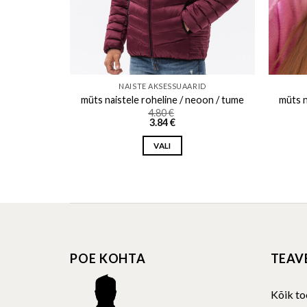
ID
NAISTE AKSESSUAARID
p / russet
müts naistele roheline / neoon / tume
müts n
4.80
€
3.84
€
VALI
This
product
has
multiple
variants.
The
POE KOHTA
TEAV
options
may
be
Kõik to
chosen