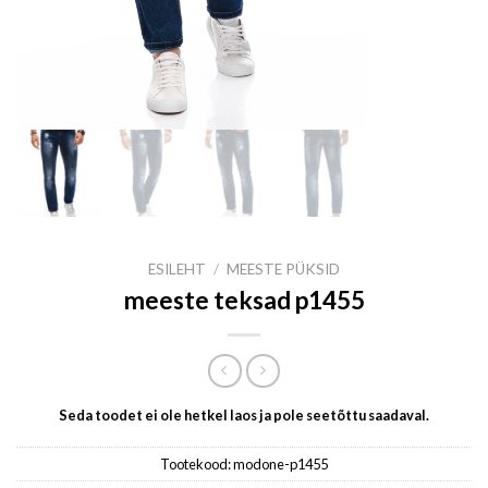
ESILEHT
/
MEESTE PÜKSID
meeste teksad p1455
Seda toodet ei ole hetkel laos ja pole seetõttu saadaval.
Tootekood:
modone-p1455