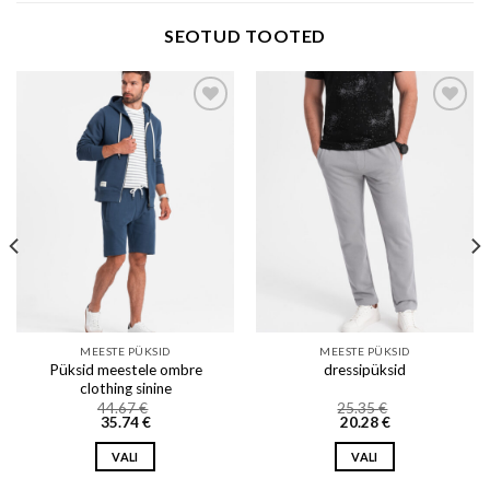
SEOTUD TOOTED
Add to wishlist
Add to wishlist
MEESTE PÜKSID
MEESTE PÜKSID
Püksid meestele ombre
dressipüksid
clothing sinine
44.67
€
25.35
€
35.74
€
20.28
€
VALI
VALI
This
This