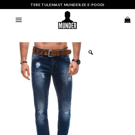
Skip
TERE TULEMAST MUNDER.EE E-POODI
to
content