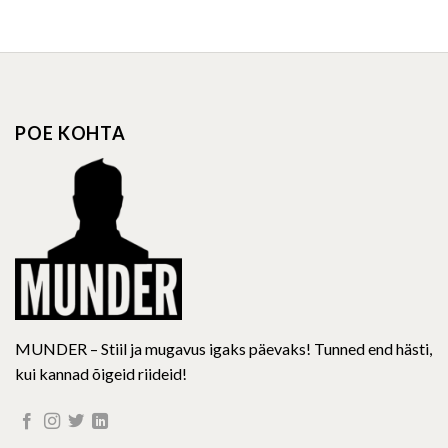
product
product
has
has
multiple
multiple
variants.
variants.
The
The
options
options
POE KOHTA
may
may
be
be
chosen
chosen
on
on
the
the
product
product
page
page
MUNDER – Stiil ja mugavus igaks päevaks! Tunned end hästi,
kui kannad õigeid riideid!