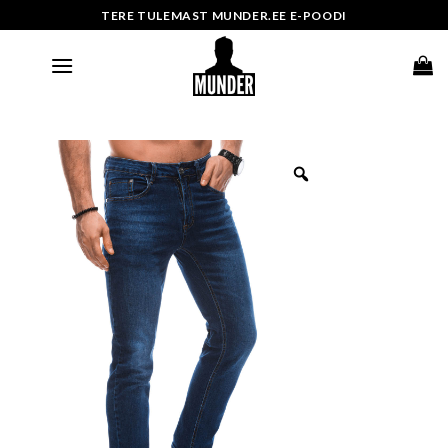
Skip
TERE TULEMAST MUNDER.EE E-POODI
to
content