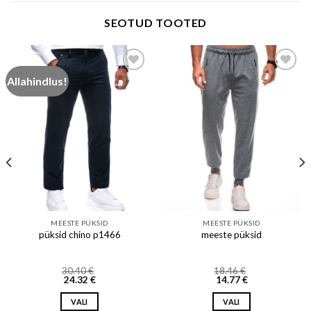
SEOTUD TOOTED
Allahindlus!
Add to wishlist
Add to wishlist
MEESTE PÜKSID
MEESTE PÜKSID
püksid chino p1466
meeste püksid
30.40
€
18.46
€
24.32
€
14.77
€
VALI
VALI