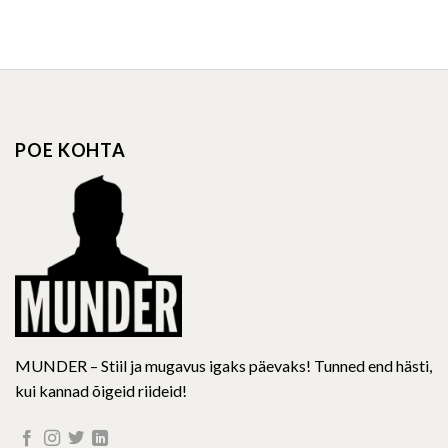
This
This
product
product
has
has
multiple
multiple
variants.
variants.
The
The
options
options
POE KOHTA
may
may
be
be
chosen
chosen
on
on
the
the
product
product
page
page
MUNDER – Stiil ja mugavus igaks päevaks! Tunned end hästi,
kui kannad õigeid riideid!