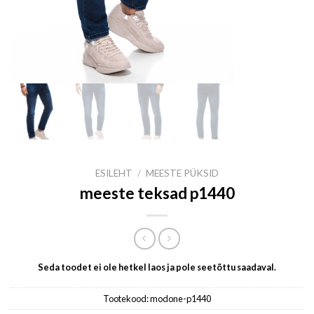
ESILEHT
/
MEESTE PÜKSID
meeste teksad p1440
Seda toodet ei ole hetkel laos ja pole seetõttu saadaval.
Tootekood:
modone-p1440