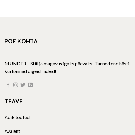
the
on
product
the
page
product
page
POE KOHTA
MUNDER – Stiil ja mugavus igaks päevaks! Tunned end hästi,
kui kannad õigeid riideid!
TEAVE
Kõik tooted
Avaleht