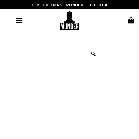
Skip
TERE TULEMAST MUNDER.EE E-POODI
to
content