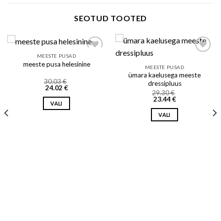
SEOTUD TOOTED
MEESTE PUSAD
meeste pusa helesinine
MEESTE PUSAD
Add to wishlist
Add to wishlist
ümara kaelusega meeste
30.03
€
dressipluus
24.02
€
29.30
€
23.44
€
VALI
This
VALI
product
This
has
product
multiple
has
variants.
multiple
The
variants.
options
The
may
options
be
may
chosen
be
on
chosen