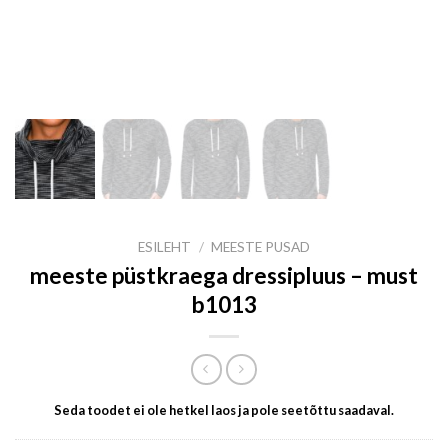
ESILEHT
/
MEESTE PUSAD
meeste püstkraega dressipluus – must
b1013
Seda toodet ei ole hetkel laos ja pole seetõttu saadaval.