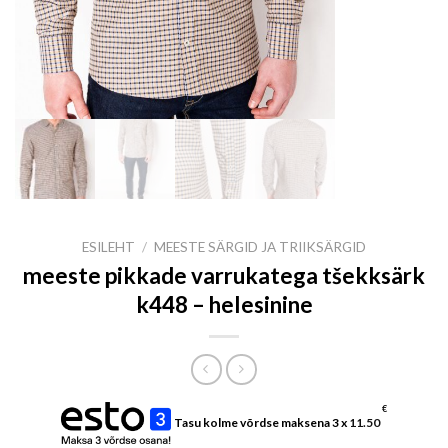
ESILEHT
/
MEESTE SÄRGID JA TRIIKSÄRGID
meeste pikkade varrukatega tšekksärk
k448 – helesinine
€
Tasu kolme võrdse maksena 3 x
11.50