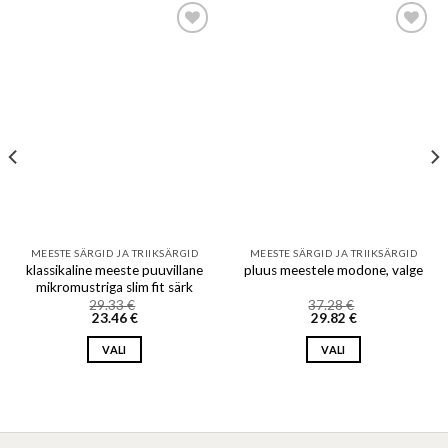
Add to wishlist
Add to wishlist
MEESTE SÄRGID JA TRIIKSÄRGID
MEESTE SÄRGID JA TRIIKSÄRGID
klassikaline meeste puuvillane
pluus meestele modone, valge
mikromustriga slim fit särk
29.33
€
37.28
€
23.46
€
29.82
€
VALI
VALI
This
This
product
product
has
has
multiple
multiple