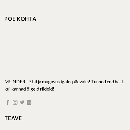
variants.
variants.
The
The
options
options
POE KOHTA
may
may
be
be
chosen
chosen
on
on
the
the
product
product
page
page
MUNDER – Stiil ja mugavus igaks päevaks! Tunned end hästi,
kui kannad õigeid riideid!
TEAVE