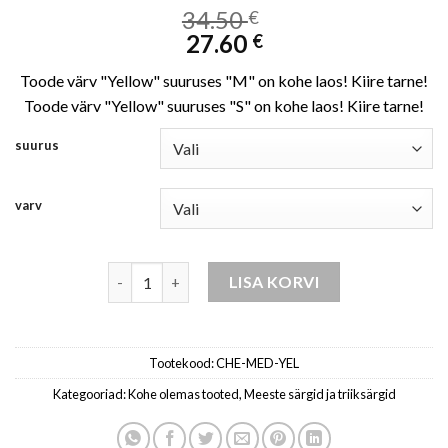
34.50
€
27.60
€
Toode värv "Yellow" suuruses "M" on kohe laos! Kiire tarne!
Toode värv "Yellow" suuruses "S" on kohe laos! Kiire tarne!
suurus
varv
meeste pikkade varrukatega tšekksärk k448 - hele
LISA KORVI
Tootekood:
CHE-MED-YEL
Kategooriad:
Kohe olemas tooted
,
Meeste särgid ja triiksärgid