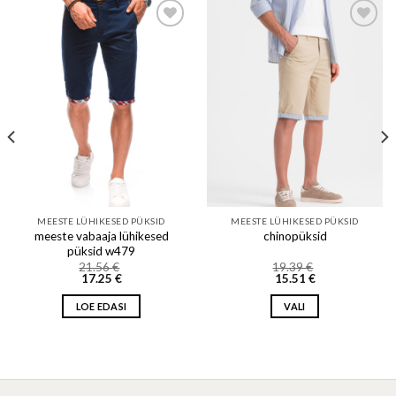
Add to wishlist
Add to wishlist
MEESTE LÜHIKESED PÜKSID
MEESTE LÜHIKESED PÜKSID
meeste vabaaja lühikesed
chinopüksid
püksid w479
21.56
€
19.39
€
17.25
€
15.51
€
LOE EDASI
VALI
This
product
has
multiple