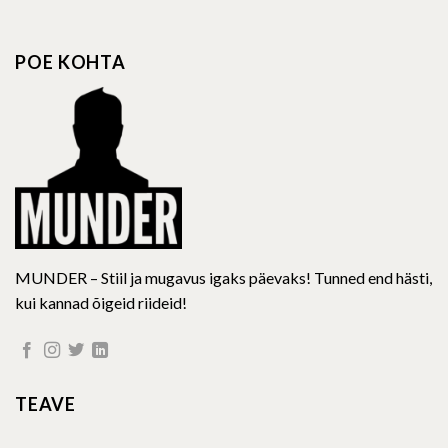
variants.
The
options
POE KOHTA
may
be
chosen
on
the
product
page
MUNDER – Stiil ja mugavus igaks päevaks! Tunned end hästi,
kui kannad õigeid riideid!
TEAVE