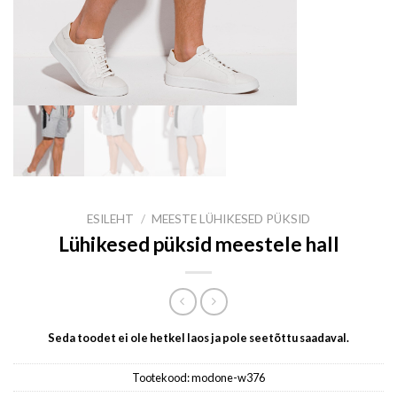
ESILEHT
/
MEESTE LÜHIKESED PÜKSID
Lühikesed püksid meestele hall
Seda toodet ei ole hetkel laos ja pole seetõttu saadaval.
Tootekood:
modone-w376