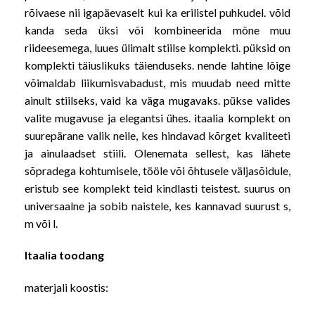
rõivaese nii igapäevaselt kui ka erilistel puhkudel. võid
kanda seda üksi või kombineerida mõne muu
riideesemega, luues ülimalt stiilse komplekti. püksid on
komplekti täiuslikuks täienduseks. nende lahtine lõige
võimaldab liikumisvabadust, mis muudab need mitte
ainult stiilseks, vaid ka väga mugavaks. pükse valides
valite mugavuse ja elegantsi ühes. itaalia komplekt on
suurepärane valik neile, kes hindavad kõrget kvaliteeti
ja ainulaadset stiili. Olenemata sellest, kas lähete
sõpradega kohtumisele, tööle või õhtusele väljasõidule,
eristub see komplekt teid kindlasti teistest. suurus on
universaalne ja sobib naistele, kes kannavad suurust s,
m või l.
Itaalia toodang
materjali koostis: