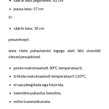
säärte laius jalgevahelt: 62 cm
puusa laius: 57 cm
li>
säärte laius: 35 cm
pesuretsept:
enne riiete puhastamist lugege alati läbi sisesildil
olevad pesujuhised.
peske maksimaalselt 30°C temperatuuril,
triikida maksimaalselt temperatuuril 110°C,
ei saa pleegitada ega kloorida,
keemiline puhastus bensiinis,
mitte trummelkuivata.