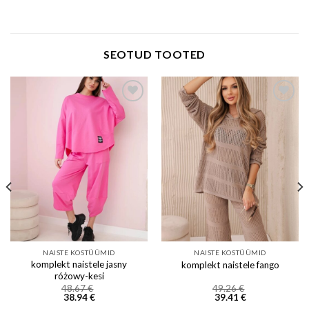
SEOTUD TOOTED
Add to wishlist
Add to wishlist
NAISTE KOSTÜÜMID
NAISTE KOSTÜÜMID
komplekt naistele jasny
komplekt naistele fango
różowy-kesi
48.67
€
49.26
€
38.94
€
39.41
€