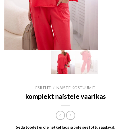
ESILEHT
/
NAISTE KOSTÜÜMID
komplekt naistele vaarikas
Seda toodet ei ole hetkel laos ja pole seetõttu saadaval.