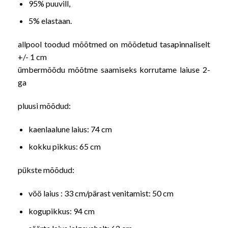
95% puuvill,
5% elastaan.
allpool toodud mõõtmed on mõõdetud tasapinnaliselt
+/- 1 cm
ümbermõõdu mõõtme saamiseks korrutame laiuse 2-
ga
pluusi mõõdud:
kaenlaalune laius: 74 cm
kokku pikkus: 65 cm
pükste mõõdud:
vöö laius : 33 cm/pärast venitamist: 50 cm
kogupikkus: 94 cm