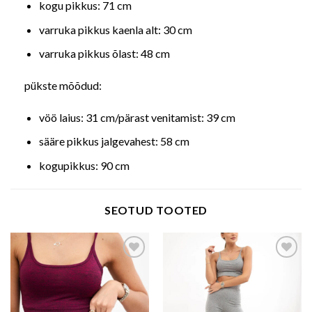
kogu pikkus: 71 cm
varruka pikkus kaenla alt: 30 cm
varruka pikkus õlast: 48 cm
pükste mõõdud:
vöö laius: 31 cm/pärast venitamist: 39 cm
sääre pikkus jalgevahest: 58 cm
kogupikkus: 90 cm
SEOTUD TOOTED
Add to wishlist
Add to wishlist