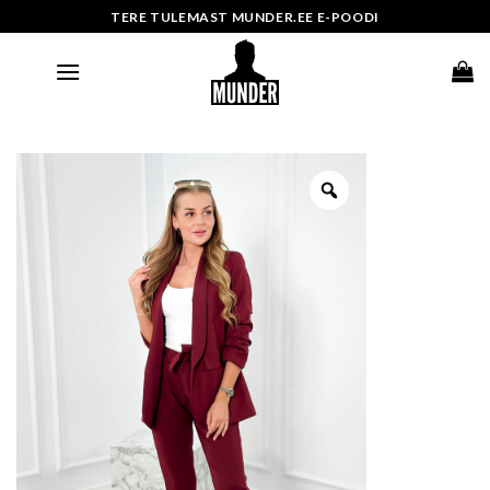
Skip
TERE TULEMAST MUNDER.EE E-POODI
to
content