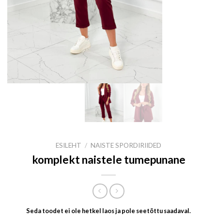
ESILEHT
/
NAISTE SPORDIRIIDED
komplekt naistele tumepunane
Seda toodet ei ole hetkel laos ja pole seetõttu saadaval.