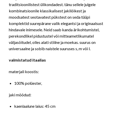
traditsioonilistest ülikondadest. tänu sellele julgele
kombinatsioonile klassikalisest jakilõikest ja
moodsatest seotavatest pükstest on seda tüüpi
komplektid suurepärane valik elegantsi ja originaalsust
hindavale inimesele. Neid saab kanda ärikohtumistel,
perekondlikel pidustustel või mitteametlikumatel
väljasõitudel, olles alati stiilne ja moekas. suurus on
universaalne ja sobib naistele suuruses s, m või l.
valmistatud itaalias
materjali koostis:
100% polüester,
jaki mõõdud:
kaenlaalune laius: 45 cm