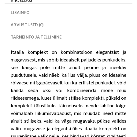
KIRJELDUS
LISAINFO
ARVUSTUSED (0)
TARNEINFO JA TELLIMINE
Itaalia komplekt on kombinatsioon elegantsist ja
mugavusest, mis sobib ideaalselt paljudeks puhkudeks.
see kangas pole mitte ainult pehme ja meeldiv
puudutusele, vaid näeb ka ilus välja. pluus on ideaalne
rõivaese nii igapäevaselt kui ka erilistel puhkudel. võid
kanda seda üksi või kombineerida mõne muu
riideesemega, luues ülimalt stiilse komplekti. püksid on
komplekti täiuslikuks täienduseks. nende lahtine lõige
võimaldab liikumisvabadust, mis muudab need mitte
ainult stiilseks, vaid ka väga mugavaks. pükse valides
valite mugavuse ja elegantsi ühes. itaalia komplekt on
suurepärane valik neile, kes hindavad kõrget kvaliteeti