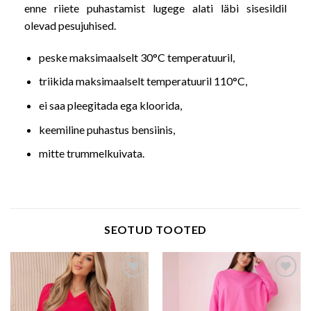
enne riiete puhastamist lugege alati läbi sisesildil
olevad pesujuhised.
peske maksimaalselt 30°C temperatuuril,
triikida maksimaalselt temperatuuril 110°C,
ei saa pleegitada ega kloorida,
keemiline puhastus bensiinis,
mitte trummelkuivata.
SEOTUD TOOTED
Add to wishlist
Add to wishlist