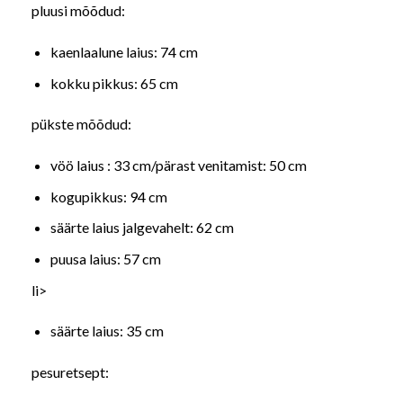
pluusi mõõdud:
kaenlaalune laius: 74 cm
kokku pikkus: 65 cm
pükste mõõdud:
vöö laius : 33 cm/pärast venitamist: 50 cm
kogupikkus: 94 cm
säärte laius jalgevahelt: 62 cm
puusa laius: 57 cm
li>
säärte laius: 35 cm
pesuretsept: