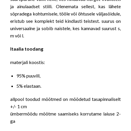
ja ainulaadset stiili. Olenemata sellest, kas lähete
sõpradega kohtumisele, tööle või õhtusele väljasõidule,
eristub see komplekt teid kindlasti teistest. suurus on
universaalne ja sobib naistele, kes kannavad suurust s,
m või l.
Itaalia toodang
materjali koostis:
95% puuvill,
5% elastaan.
allpool toodud mõõtmed on mõõdetud tasapinnaliselt
+/- 1 cm
ümbermõõdu mõõtme saamiseks korrutame laiuse 2-
ga