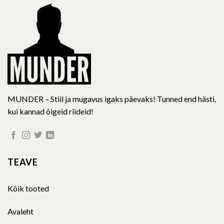
be
be
chosen
chosen
on
on
the
the
product
product
page
page
MUNDER – Stiil ja mugavus igaks päevaks! Tunned end hästi,
kui kannad õigeid riideid!
TEAVE
Kõik tooted
Avaleht