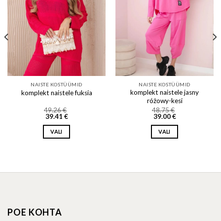
NAISTE KOSTÜÜMID
NAISTE KOSTÜÜMID
komplekt naistele jasny
komplekt naistele fuksia
różowy-kesi
49.26
€
48.75
€
39.41
€
39.00
€
VALI
VALI
This
This
product
product
has
has
multiple
multiple
variants.
variants.
The
The
options
options
POE KOHTA
may
may