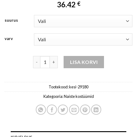
36.42
€
suurus
varv
komplekt naistele sinine kogus
LISA KORVI
Tootekood:
kesi-29180
Kategooria:
Naiste kostüümid