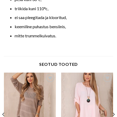
triikida kuni 110°c,
ei saa pleegitada ja klooritud,
keemiline puhastus bensiinis,
mitte trummelkuivatus.
SEOTUD TOOTED
Add to wishlist
Add to wishlist