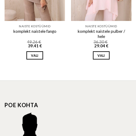
NAISTE KOSTÜÜMID
NAISTE KOSTÜÜMID
komplekt naistele pulber /
komplekt naistele fango
hele
49.26
€
36.30
€
39.41
€
29.04
€
VALI
VALI
This
This
product
product
has
has
multiple
multiple
variants.
variants.
The
The
options
options
POE KOHTA
may
may
be
be
chosen
chosen
on
on
the
the