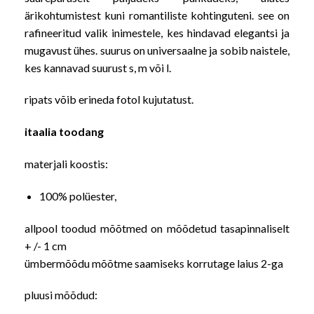
ärikohtumistest kuni romantiliste kohtinguteni. see on
rafineeritud valik inimestele, kes hindavad elegantsi ja
mugavust ühes. suurus on universaalne ja sobib naistele,
kes kannavad suurust s, m või l.
ripats võib erineda fotol kujutatust.
itaalia toodang
materjali koostis:
100% polüester,
allpool toodud mõõtmed on mõõdetud tasapinnaliselt
+ /- 1 cm
ümbermõõdu mõõtme saamiseks korrutage laius 2-ga
pluusi mõõdud: