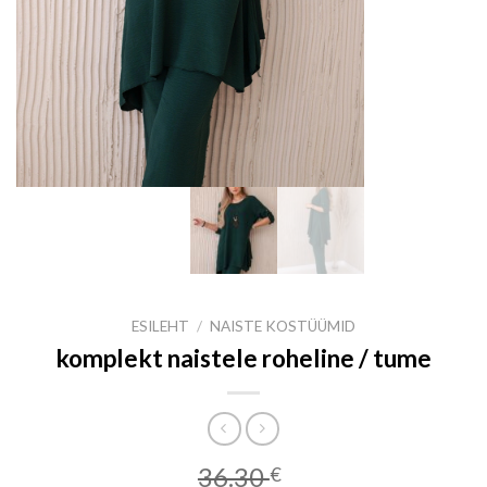
ESILEHT
/
NAISTE KOSTÜÜMID
komplekt naistele roheline / tume
36.30
€