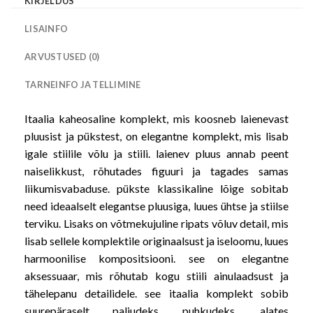
KIRJELDUS
LISAINFO
ARVUSTUSED (0)
TARNEINFO JA TELLIMINE
Itaalia kaheosaline komplekt, mis koosneb laienevast
pluusist ja pükstest, on elegantne komplekt, mis lisab
igale stiilile võlu ja stiili. laienev pluus annab peent
naiselikkust, rõhutades figuuri ja tagades samas
liikumisvabaduse. pükste klassikaline lõige sobitab
need ideaalselt elegantse pluusiga, luues ühtse ja stiilse
terviku. Lisaks on võtmekujuline ripats võluv detail, mis
lisab sellele komplektile originaalsust ja iseloomu, luues
harmoonilise kompositsiooni. see on elegantne
aksessuaar, mis rõhutab kogu stiili ainulaadsust ja
tähelepanu detailidele. see itaalia komplekt sobib
suurepäraselt paljudeks puhkudeks, alates