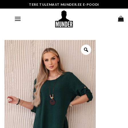
Skip
TERE TULEMAST MUNDER.EE E-POODI
to
content