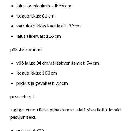
laius kaenlaaluste all: 56 cm
kogupikkus: 81 cm
varruka pikkus kaenla alt: 39 cm
laius allservas: 116 cm
pükste mõõdud:
vöö laius: 34 cm/pärast venitamist: 54 cm
kogupikkus: 103 cm
pikkus jalgevahest: 72 cm
pesuretsept:
lugege enne riiete puhastamist alati sisesildil olevaid
pesujuhiseid.
pesa kuni 30°c,