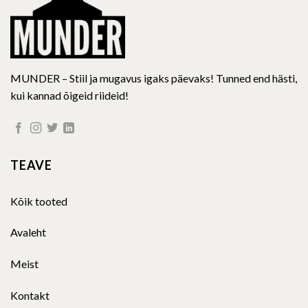
product
product
page
page
MUNDER – Stiil ja mugavus igaks päevaks! Tunned end hästi,
kui kannad õigeid riideid!
TEAVE
Kõik tooted
Avaleht
Meist
Kontakt