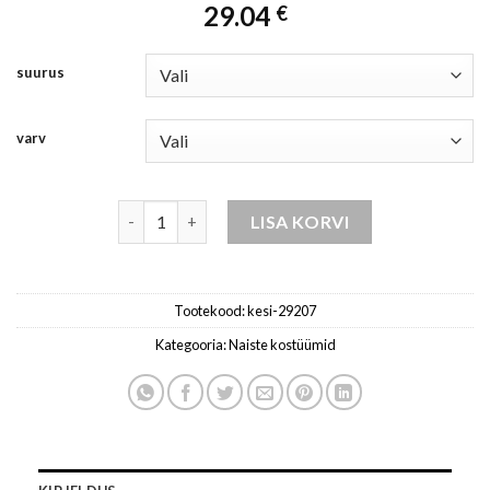
29.04
€
suurus
varv
komplekt naistele roheline / tume kogus
LISA KORVI
Tootekood:
kesi-29207
Kategooria:
Naiste kostüümid