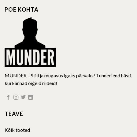
options
options
POE KOHTA
may
may
be
be
chosen
chosen
on
on
the
the
product
product
page
page
MUNDER – Stiil ja mugavus igaks päevaks! Tunned end hästi,
kui kannad õigeid riideid!
TEAVE
Kõik tooted