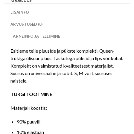
KIRJELDUS
LISAINFO
ARVUSTUSED (0)
TARNEINFO JA TELLIMINE
Esitleme teile pluuside ja pükste komplekti. Queen-
trükiga ülisuur pluus. Taskutega püksid ja lips vöökohal.
Komplekt on valmistatud kvaliteetsest materjalist.
Suurus on universaalne ja sobib S, M või L suuruses
naistele.
TÜRGI TOOTMINE
Materjali koostis:
90% puuvill,
10% elastaan