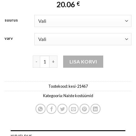
20.06
€
suurus
varv
komplekt naistele oranž / neoon kogus
LISA KORVI
Tootekood:
kesi-21467
Kategooria:
Naiste kostüümid