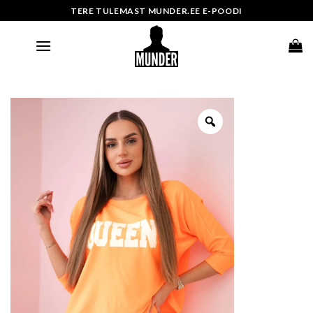
Skip
TERE TULEMAST MUNDER.EE E-POODI
to
content