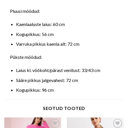
Pluusi mõõdud:
Kaenlaaluste laius: 60 cm
Kogupikkus: 56 cm
Varruka pikkus kaenla alt: 72 cm
Pükste mõõdud:
Laius kl. vöökoht/pärast venitust: 33/43 cm
Sääre pikkus jalgevahest: 72 cm
Kogupikkus: 96 cm
SEOTUD TOOTED