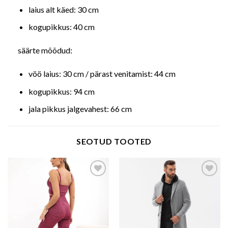
laius alt käed: 30 cm
kogupikkus: 40 cm
säärte mõõdud:
vöö laius: 30 cm / pärast venitamist: 44 cm
kogupikkus: 94 cm
jala pikkus jalgevahest: 66 cm
SEOTUD TOOTED
Add to wishlist
Add to wishlist