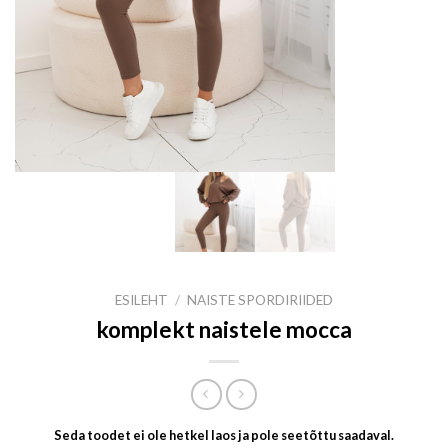
ESILEHT
/
NAISTE SPORDIRIIDED
komplekt naistele mocca
Seda toodet ei ole hetkel laos ja pole seetõttu saadaval.