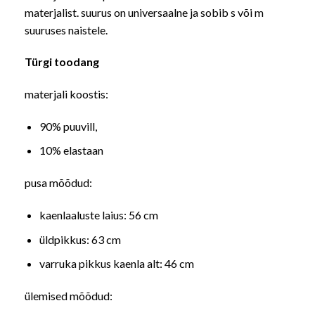
materjalist. suurus on universaalne ja sobib s või m
suuruses naistele.
Türgi toodang
materjali koostis:
90% puuvill,
10% elastaan
pusa mõõdud:
kaenlaaluste laius: 56 cm
üldpikkus: 63 cm
varruka pikkus kaenla alt: 46 cm
ülemised mõõdud: