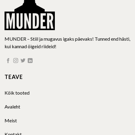
MUNDER – Stiil ja mugavus igaks päevaks! Tunned end hästi,
kui kannad õigeid riideid!
TEAVE
Kõik tooted
Avaleht
Meist
Kontakt