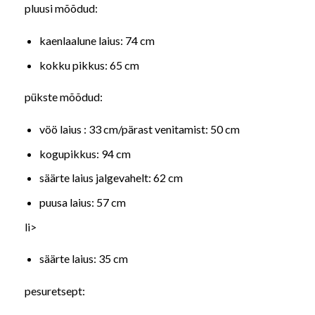
pluusi mõõdud:
kaenlaalune laius: 74 cm
kokku pikkus: 65 cm
pükste mõõdud:
vöö laius : 33 cm/pärast venitamist: 50 cm
kogupikkus: 94 cm
säärte laius jalgevahelt: 62 cm
puusa laius: 57 cm
li>
säärte laius: 35 cm
pesuretsept: