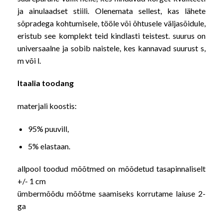
ja ainulaadset stiili. Olenemata sellest, kas lähete
sõpradega kohtumisele, tööle või õhtusele väljasõidule,
eristub see komplekt teid kindlasti teistest. suurus on
universaalne ja sobib naistele, kes kannavad suurust s,
m või l.
Itaalia toodang
materjali koostis:
95% puuvill,
5% elastaan.
allpool toodud mõõtmed on mõõdetud tasapinnaliselt
+/- 1 cm
ümbermõõdu mõõtme saamiseks korrutame laiuse 2-
ga