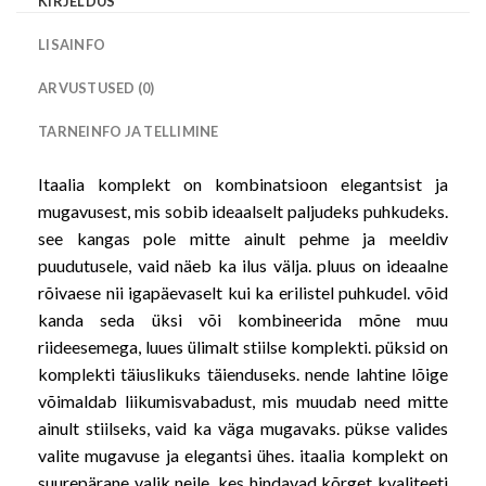
KIRJELDUS
LISAINFO
ARVUSTUSED (0)
TARNEINFO JA TELLIMINE
Itaalia komplekt on kombinatsioon elegantsist ja
mugavusest, mis sobib ideaalselt paljudeks puhkudeks.
see kangas pole mitte ainult pehme ja meeldiv
puudutusele, vaid näeb ka ilus välja. pluus on ideaalne
rõivaese nii igapäevaselt kui ka erilistel puhkudel. võid
kanda seda üksi või kombineerida mõne muu
riideesemega, luues ülimalt stiilse komplekti. püksid on
komplekti täiuslikuks täienduseks. nende lahtine lõige
võimaldab liikumisvabadust, mis muudab need mitte
ainult stiilseks, vaid ka väga mugavaks. pükse valides
valite mugavuse ja elegantsi ühes. itaalia komplekt on
suurepärane valik neile, kes hindavad kõrget kvaliteeti