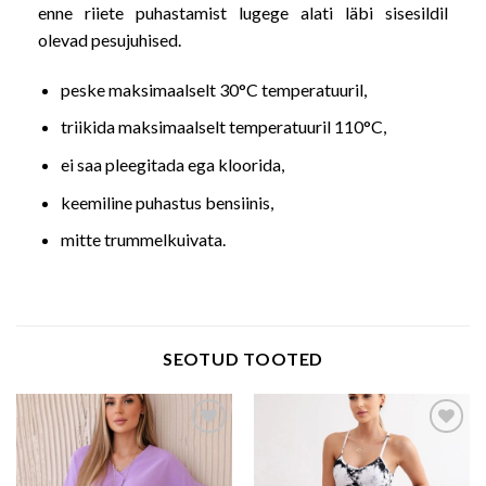
enne riiete puhastamist lugege alati läbi sisesildil
olevad pesujuhised.
peske maksimaalselt 30°C temperatuuril,
triikida maksimaalselt temperatuuril 110°C,
ei saa pleegitada ega kloorida,
keemiline puhastus bensiinis,
mitte trummelkuivata.
SEOTUD TOOTED
Add to wishlist
Add to wishlist