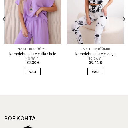
NAISTE KOSTÜÜMID
NAISTE KOSTÜÜMID
komplekt naistele lilla / hele
komplekt naistele valge
40.38
€
49.26
€
32.30
€
39.41
€
VALI
VALI
This
This
product
product
has
has
multiple
multiple
variants.
variants.
The
The
options
options
POE KOHTA
may
may
be
be