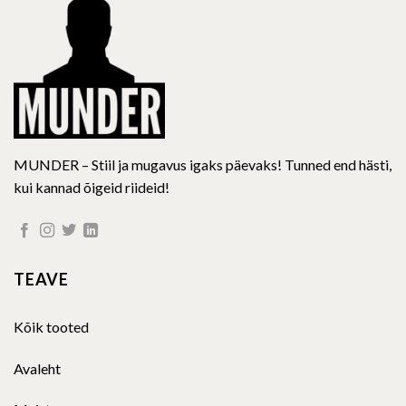
chosen
chosen
on
on
the
the
product
product
page
page
MUNDER – Stiil ja mugavus igaks päevaks! Tunned end hästi,
kui kannad õigeid riideid!
TEAVE
Kõik tooted
Avaleht