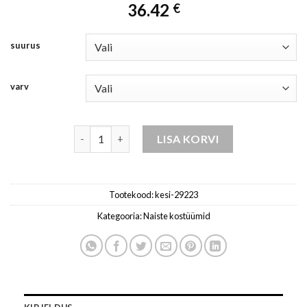
36.42
€
suurus
varv
komplekt naistele hall / tume kogus
LISA KORVI
Tootekood:
kesi-29223
Kategooria:
Naiste kostüümid