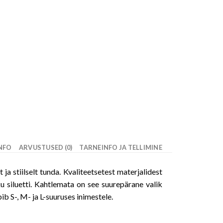
INFO
ARVUSTUSED (0)
TARNEINFO JA TELLIMINE
 stiilselt tunda. Kvaliteetsetest materjalidest
ku siluetti. Kahtlemata on see suurepärane valik
b S-, M- ja L-suuruses inimestele.