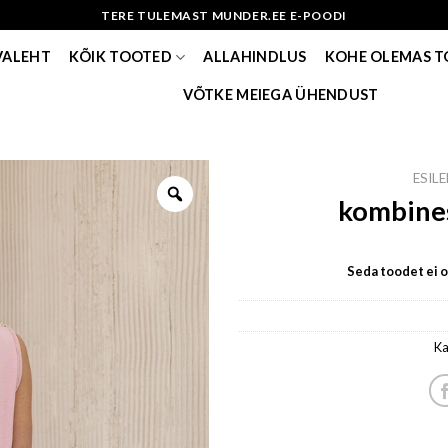
TERE TULEMAST MUNDER.EE E-POODI
VALEHT
KÕIK TOOTED
ALLAHINDLUS
KOHE OLEMAS 
VÕTKE MEIEGA ÜHENDUST
ESIL
kombines
Seda toodet ei ol
Ka