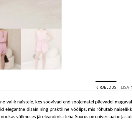
KIRJELDUS
LISA
 valik naistele, kes soovivad end soojematel päevadel mugavalt ja
id elegantne disain ning praktiline vöölips, mis rõhutab naiselik
moekas välimuses järeleandmisi teha. Suurus on universaalne ja sobi