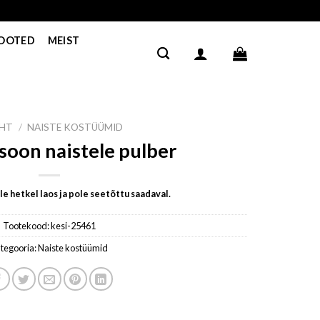
TOOTED
MEIST
EHT
/
NAISTE KOSTÜÜMID
oon naistele pulber
e hetkel laos ja pole seetõttu saadaval.
Tootekood:
kesi-25461
tegooria:
Naiste kostüümid