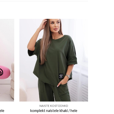
ishlist
Add to wishlist
NAISTE KOSTÜÜMID
ele
komplekt naistele khaki / hele