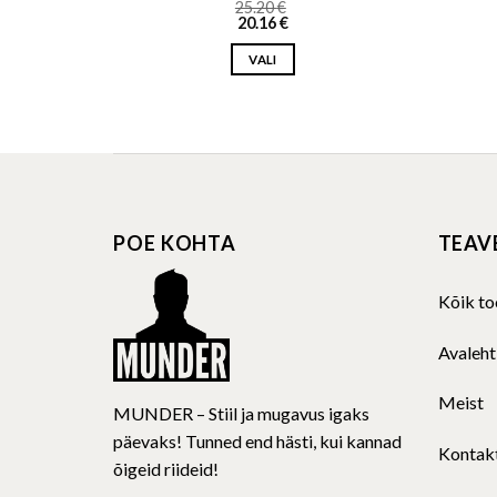
25.20
€
20.16
€
VALI
This
product
has
multiple
variants.
The
POE KOHTA
TEAV
options
may
be
Kõik to
chosen
on
Avaleht
the
product
Meist
MUNDER – Stiil ja mugavus igaks
page
päevaks! Tunned end hästi, kui kannad
Kontak
õigeid riideid!