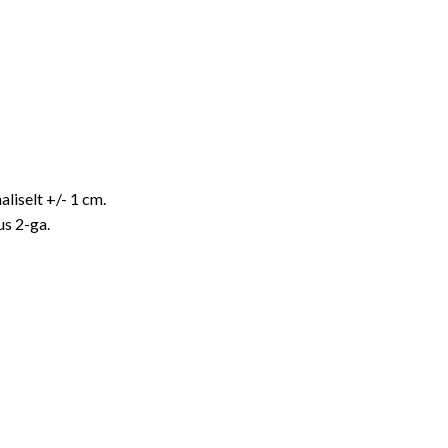
iselt +/- 1 cm.
s 2-ga.