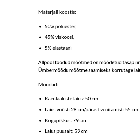
Materjali koostis:
50% polüester,
45% viskoosi,
5% elastaani
Allpool toodud mõõtmed on mõõdetud tasapinnal
Ümbermõõdu mõõtme saamiseks korrutage laiu
Mõõdud:
Kaenlaaluste laius: 50 cm
Laius vööst: 28 cm/pärast venitamist: 55 cm
Kogupikkus: 79 cm
Laius puusalt: 59 cm