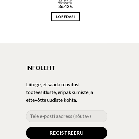
45.52
€
36.42
€
LOE EDASI
INFOLEHT
Liituge, et saada teavitusi
tooteesitluste, eripakkumiste ja
ettevõtte uudiste kohta.