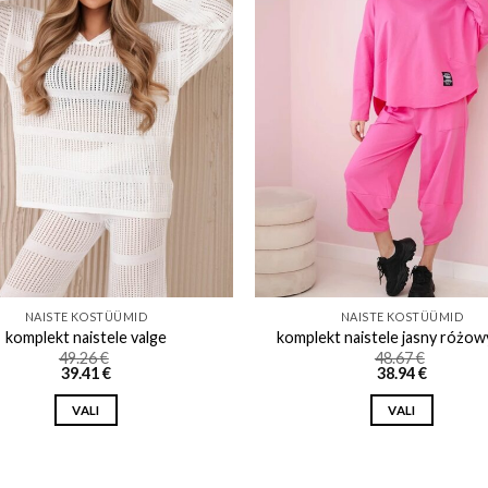
Add to wishlist
Add to w
NAISTE KOSTÜÜMID
NAISTE KOSTÜÜMID
komplekt naistele valge
komplekt naistele jasny różow
49.26
€
48.67
€
39.41
€
38.94
€
VALI
VALI
This
This
product
product
has
has