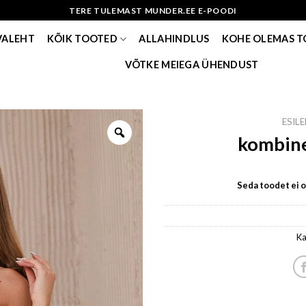
TERE TULEMAST MUNDER.EE E-POODI
VALEHT
KÕIK TOOTED
ALLAHINDLUS
KOHE OLEMAS 
VÕTKE MEIEGA ÜHENDUST
ESIL
kombine
Seda toodet ei ol
Ka