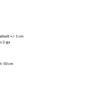
iselt +/- 1 cm
s 2-ga
st: 50 cm