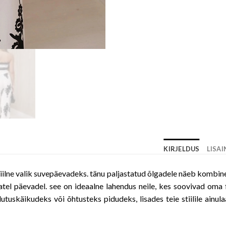
KIRJELDUS
LISA
ilne valik suvepäevadeks. tänu paljastatud õlgadele näeb kombines
el päevadel. see on ideaalne lahendus neile, kes soovivad oma
utuskäikudeks või õhtusteks pidudeks, lisades teie stiilile ainul