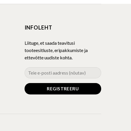
multiple
variants.
The
INFOLEHT
options
may
be
Liituge, et saada teavitusi
chosen
tooteesitluste, eripakkumiste ja
on
ettevõtte uudiste kohta.
the
product
page