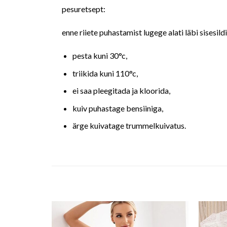
pesuretsept:
enne riiete puhastamist lugege alati läbi sisesild
pesta kuni 30°c,
triikida kuni 110°c,
ei saa pleegitada ja kloorida,
kuiv puhastage bensiiniga,
ärge kuivatage trummelkuivatus.