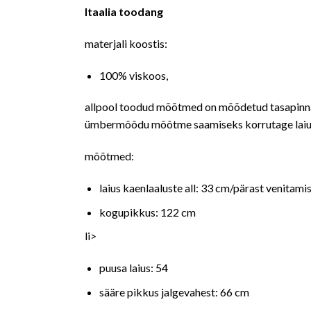
Itaalia toodang
materjali koostis:
100% viskoos,
allpool toodud mõõtmed on mõõdetud tasapinnal
ümbermõõdu mõõtme saamiseks korrutage laiu
mõõtmed:
laius kaenlaaluste all: 33 cm/pärast venitami
kogupikkus: 122 cm
li>
puusa laius: 54
sääre pikkus jalgevahest: 66 cm