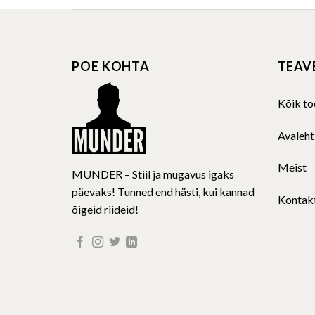
multiple
variants.
The
POE KOHTA
TEAV
options
may
be
Kõik to
chosen
on
Avaleht
the
product
Meist
MUNDER – Stiil ja mugavus igaks
page
päevaks! Tunned end hästi, kui kannad
Kontak
õigeid riideid!