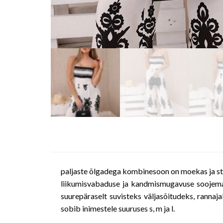
paljaste õlgadega kombinesoon on moekas ja sti
liikumisvabaduse ja kandmismugavuse soojemat
suurepäraselt suvisteks väljasõitudeks, rannajal
sobib inimestele suuruses s, m ja l.