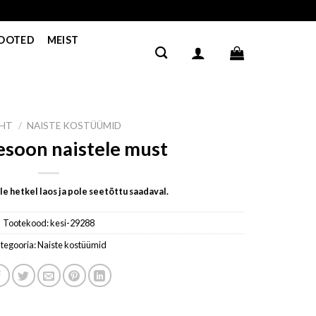
TOOTED
MEIST
EHT
/
NAISTE KOSTÜÜMID
soon naistele must
e hetkel laos ja pole seetõttu saadaval.
Tootekood:
kesi-29288
tegooria:
Naiste kostüümid