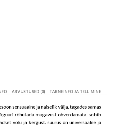
INFO
ARVUSTUSED (0)
TARNEINFO JA TELLIMINE
oon sensuaalne ja naiselik välja, tagades samas
 figuuri rõhutada mugavust ohverdamata. sobib
aadset võlu ja kergust. suurus on universaalne ja