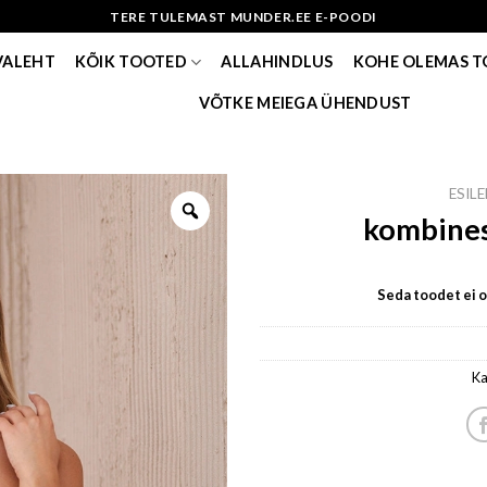
TERE TULEMAST MUNDER.EE E-POODI
VALEHT
KÕIK TOOTED
ALLAHINDLUS
KOHE OLEMAS 
VÕTKE MEIEGA ÜHENDUST
ESIL
kombines
Seda toodet ei ol
Ka