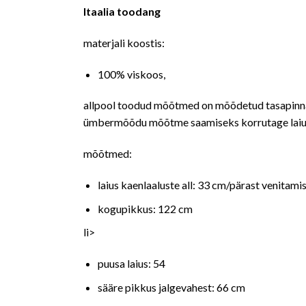
Itaalia toodang
materjali koostis:
100% viskoos,
allpool toodud mõõtmed on mõõdetud tasapinnal
ümbermõõdu mõõtme saamiseks korrutage laiu
mõõtmed:
laius kaenlaaluste all: 33 cm/pärast venitami
kogupikkus: 122 cm
li>
puusa laius: 54
sääre pikkus jalgevahest: 66 cm