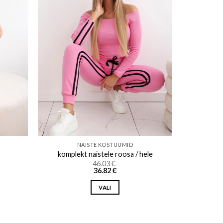
ishlist
Add to wishlist
NAISTE KOSTÜÜMID
komplekt naistele roosa / hele
46.03
€
36.82
€
VALI
This
product
has