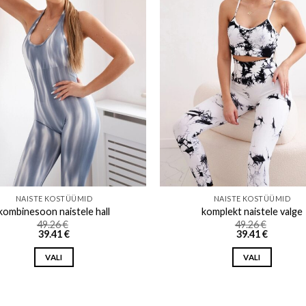
Add to wishlist
Add to w
NAISTE KOSTÜÜMID
NAISTE KOSTÜÜMID
kombinesoon naistele hall
komplekt naistele valge
49.26
€
49.26
€
39.41
€
39.41
€
VALI
VALI
This
This
product
product
has
has