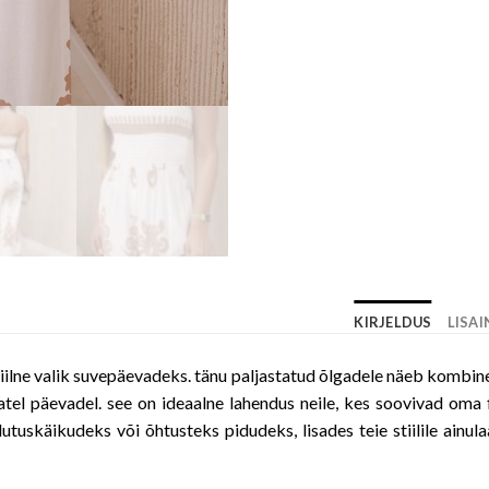
KIRJELDUS
LISA
ilne valik suvepäevadeks. tänu paljastatud õlgadele näeb kombines
el päevadel. see on ideaalne lahendus neile, kes soovivad oma
utuskäikudeks või õhtusteks pidudeks, lisades teie stiilile ainul