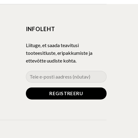
multiple
variants.
The
INFOLEHT
options
may
be
Liituge, et saada teavitusi
chosen
tooteesitluste, eripakkumiste ja
on
ettevõtte uudiste kohta.
the
product
page