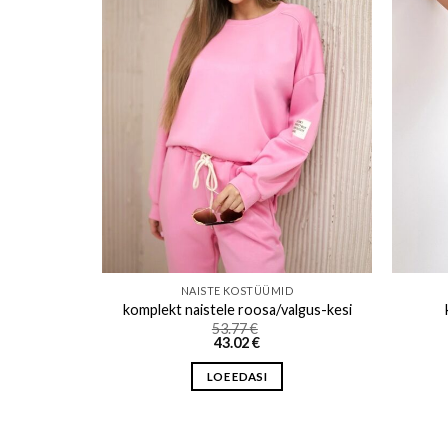
o wishlist
Add to wishlist
D
NAISTE KOSTÜÜMID
lgus-kesi
komplekt naistele roosa/valgus-kesi
53.77
€
43.02
€
LOE EDASI