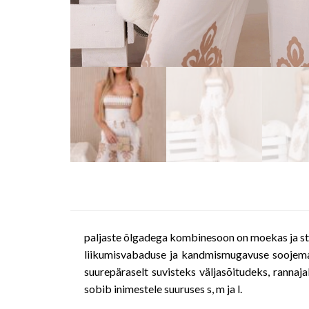
paljaste õlgadega kombinesoon on moekas ja sti
liikumisvabaduse ja kandmismugavuse soojemat
suurepäraselt suvisteks väljasõitudeks, rannajal
sobib inimestele suuruses s, m ja l.