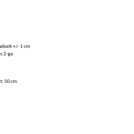
iselt +/- 1 cm
s 2-ga
st: 50 cm