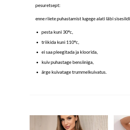
pesuretsept:
enne riiete puhastamist lugege alati läbi sisesild
pesta kuni 30°c,
triikida kuni 110°c,
ei saa pleegitada ja kloorida,
kuiv puhastage bensiiniga,
ärge kuivatage trummelkuivatus.