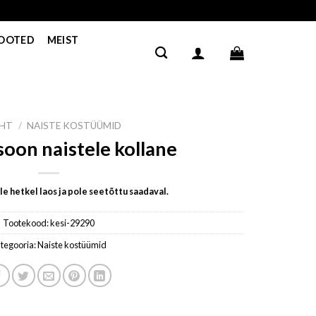
TOOTED
MEIST
EHT
/
NAISTE KOSTÜÜMID
oon naistele kollane
e hetkel laos ja pole seetõttu saadaval.
Tootekood:
kesi-29290
tegooria:
Naiste kostüümid