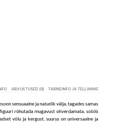
INFO
ARVUSTUSED (0)
TARNEINFO JA TELLIMINE
oon sensuaalne ja naiselik välja, tagades samas
 figuuri rõhutada mugavust ohverdamata. sobib
aadset võlu ja kergust. suurus on universaalne ja