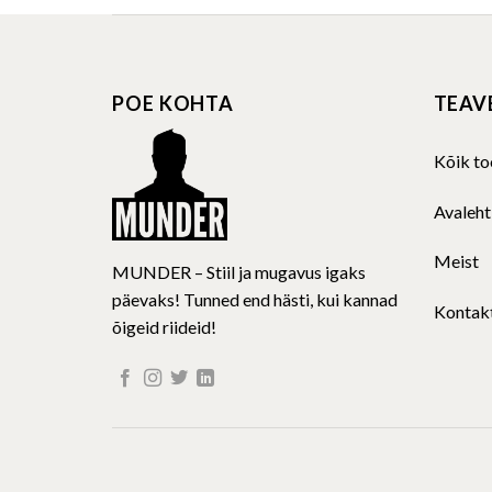
POE KOHTA
TEAV
Kõik to
Avaleht
Meist
MUNDER – Stiil ja mugavus igaks
päevaks! Tunned end hästi, kui kannad
Kontak
õigeid riideid!