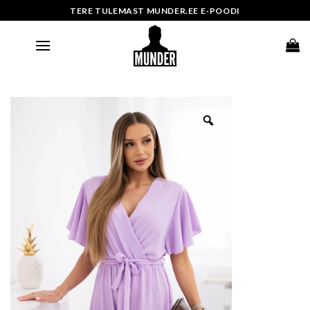
Skip
TERE TULEMAST MUNDER.EE E-POODI
to
content