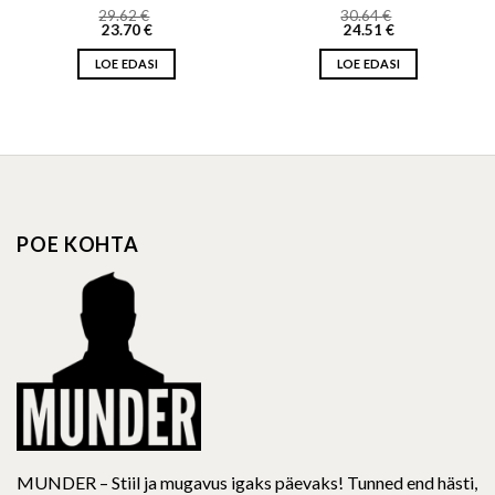
29.62
€
30.64
€
23.70
€
24.51
€
LOE EDASI
LOE EDASI
POE KOHTA
MUNDER – Stiil ja mugavus igaks päevaks! Tunned end hästi,