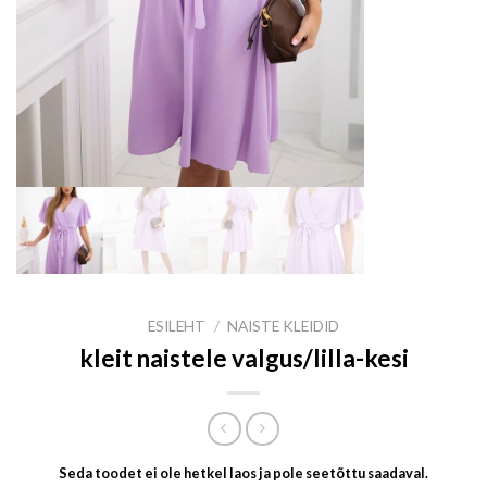
ESILEHT
/
NAISTE KLEIDID
kleit naistele valgus/lilla-kesi
Seda toodet ei ole hetkel laos ja pole seetõttu saadaval.