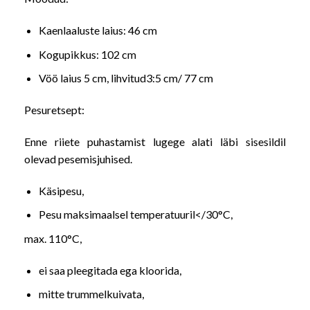
Kaenlaaluste laius: 46 cm
Kogupikkus: 102 cm
Vöö laius 5 cm, lihvitud3:5 cm/ 77 cm
Pesuretsept:
Enne riiete puhastamist lugege alati läbi sisesildil
olevad pesemisjuhised.
Käsipesu,
Pesu maksimaalsel temperatuuril</30°C,
max. 110°C,
ei saa pleegitada ega kloorida,
mitte trummelkuivata,