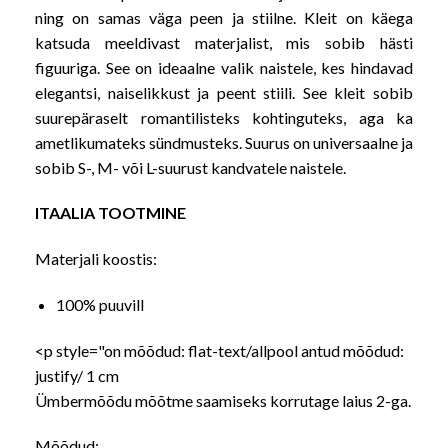
ning on samas väga peen ja stiilne. Kleit on käega
katsuda meeldivast materjalist, mis sobib hästi
figuuriga. See on ideaalne valik naistele, kes hindavad
elegantsi, naiselikkust ja peent stiili. See kleit sobib
suurepäraselt romantilisteks kohtinguteks, aga ka
ametlikumateks sündmusteks. Suurus on universaalne ja
sobib S-, M- või L-suurust kandvatele naistele.
ITAALIA TOOTMINE
Materjali koostis:
100% puuvill
<p style="on mõõdud: flat-text/allpool antud mõõdud:
justify/ 1 cm
Ümbermõõdu mõõtme saamiseks korrutage laius 2-ga.
Mõõdud: