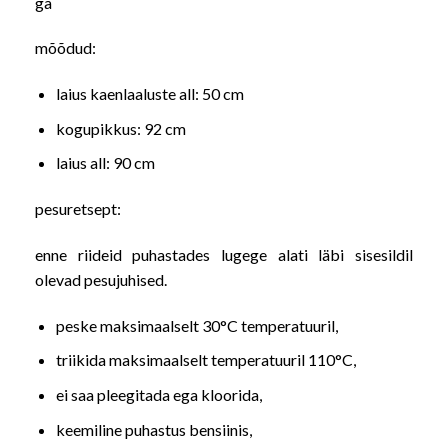
ga
mõõdud:
laius kaenlaaluste all: 50 cm
kogupikkus: 92 cm
laius all: 90 cm
pesuretsept:
enne riideid puhastades lugege alati läbi sisesildil
olevad pesujuhised.
peske maksimaalselt 30°C temperatuuril,
triikida maksimaalselt temperatuuril 110°C,
ei saa pleegitada ega kloorida,
keemiline puhastus bensiinis,