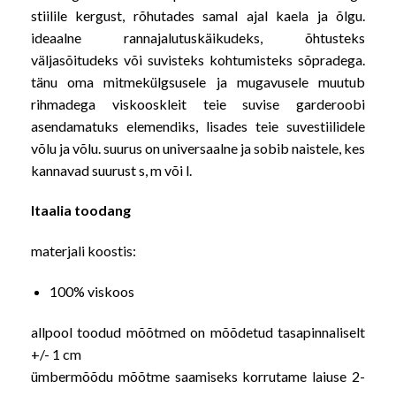
stiilile kergust, rõhutades samal ajal kaela ja õlgu.
ideaalne rannajalutuskäikudeks, õhtusteks
väljasõitudeks või suvisteks kohtumisteks sõpradega.
tänu oma mitmekülgsusele ja mugavusele muutub
rihmadega viskooskleit teie suvise garderoobi
asendamatuks elemendiks, lisades teie suvestiilidele
võlu ja võlu. suurus on universaalne ja sobib naistele, kes
kannavad suurust s, m või l.
Itaalia toodang
materjali koostis:
100% viskoos
allpool toodud mõõtmed on mõõdetud tasapinnaliselt
+/- 1 cm
ümbermõõdu mõõtme saamiseks korrutame laiuse 2-