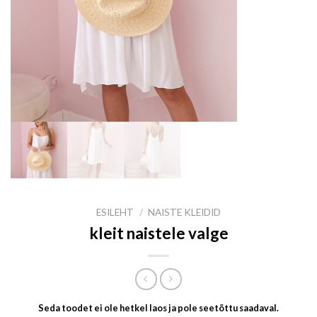
ESILEHT
/
NAISTE KLEIDID
kleit naistele valge
Seda toodet ei ole hetkel laos ja pole seetõttu saadaval.