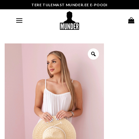
Skip
TERE TULEMAST MUNDER.EE E-POODI
to
content