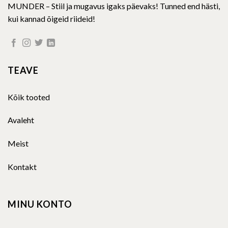
MUNDER – Stiil ja mugavus igaks päevaks! Tunned end hästi,
kui kannad õigeid riideid!
TEAVE
Kõik tooted
Avaleht
Meist
Kontakt
MINU KONTO