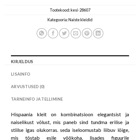
Tootekood:
kesi-28607
Kategooria:
Naiste kleidid
KIRJELDUS
LISAINFO
ARVUSTUSED (0)
TARNEINFO JA TELLIMINE
Hispaania kleit on kombinatsioon elegantsist ja
naiselikust võlust, mis paneb sind tundma erilise ja
stiilse igas olukorras. seda iseloomustab liibuv lõige,
mis tõstab esile vöökoha, lisades figuurile