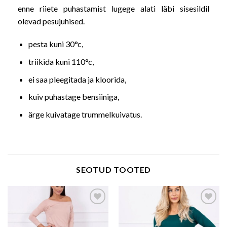
enne riiete puhastamist lugege alati läbi sisesildil
olevad pesujuhised.
pesta kuni 30°c,
triikida kuni 110°c,
ei saa pleegitada ja kloorida,
kuiv puhastage bensiiniga,
ärge kuivatage trummelkuivatus.
SEOTUD TOOTED
Add to wishlist
Add to wishlist