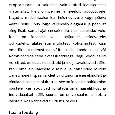
proportsioone ja saledust. valmistatud kvaliteetsest
materjalist, kleit on pehme ja meeldiv puudutusele,
tagades maksimaalse kandmismugavuse kogu päeva
vältel. selle liibuv lõige väljendab elegantsi ja peenust
ning lisab samal ajal enesekindlust ja naiselikku võlu.
kleit on ideaalne valik paljudeks erinevateks
puhkudeks, alates romantilistest kohtamistest kuni
ametlike sündmusteni. võite seda kanda üksi või
kombineerida seda aksessuaaridega, nagu vööd, sallid
või ehted, et luua ainulaadseid ja muljetavaldavaid stiile.
tänu oma ainulaadsele disainile ja naiselikule lõikele
paneb meie hispaania kleit sind tundma enesekindlalt ja
ainulaadsena igas olukorras. see on ideaalne pakkumine
naistele, kes soovivad rõhutada oma naiselikkust ja
individuaalset stiili. suurus on universaalne ja sobib
naistele, kes kannavad suurust s, m või l.
Itaalia toodang