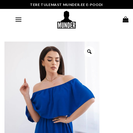
Skip
TERE TULEMAST MUNDER.EE E-POODI
to
content