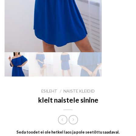
ESILEHT
/
NAISTE KLEIDID
kleit naistele sinine
Seda toodet ei ole hetkel laos ja pole seetõttu saadaval.