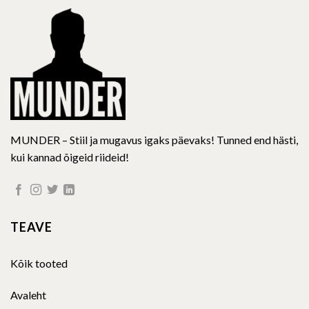
be
be
chosen
chosen
on
on
the
the
product
product
page
page
MUNDER – Stiil ja mugavus igaks päevaks! Tunned end hästi,
kui kannad õigeid riideid!
TEAVE
Kõik tooted
Avaleht