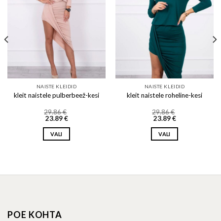
NAISTE KLEIDID
NAISTE KLEIDID
kleit naistele pulberbeež-kesi
kleit naistele roheline-kesi
29.86
€
29.86
€
23.89
€
23.89
€
VALI
VALI
This
This
product
product
has
has
multiple
multiple
variants.
variants.
The
The
options
options
POE KOHTA
may
may