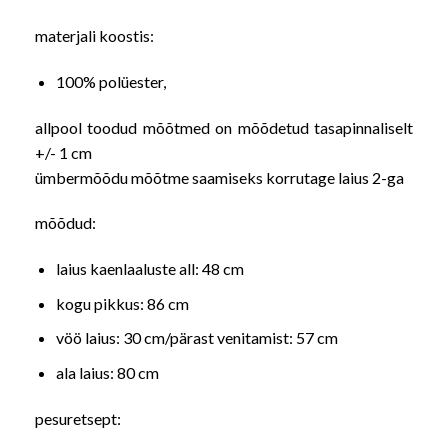
materjali koostis:
100% polüester,
allpool toodud mõõtmed on mõõdetud tasapinnaliselt
+/- 1 cm
ümbermõõdu mõõtme saamiseks korrutage laius 2-ga
mõõdud:
laius kaenlaaluste all: 48 cm
kogu pikkus: 86 cm
vöö laius: 30 cm/pärast venitamist: 57 cm
ala laius: 80 cm
pesuretsept: