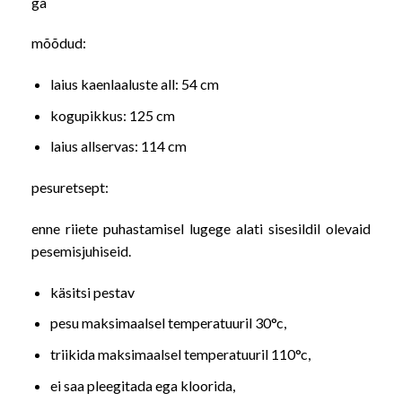
ga
mõõdud:
laius kaenlaaluste all: 54 cm
kogupikkus: 125 cm
laius allservas: 114 cm
pesuretsept:
enne riiete puhastamisel lugege alati sisesildil olevaid
pesemisjuhiseid.
käsitsi pestav
pesu maksimaalsel temperatuuril 30°c,
triikida maksimaalsel temperatuuril 110°c,
ei saa pleegitada ega kloorida,