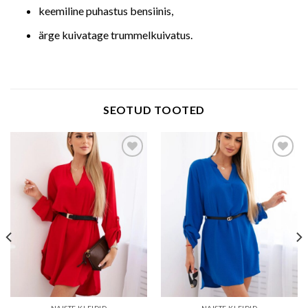
keemiline puhastus bensiinis,
ärge kuivatage trummelkuivatus.
SEOTUD TOOTED
Add to wishlist
Add to wishlist