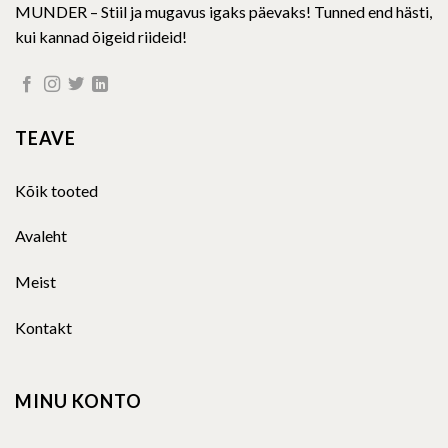
MUNDER – Stiil ja mugavus igaks päevaks! Tunned end hästi,
kui kannad õigeid riideid!
TEAVE
Kõik tooted
Avaleht
Meist
Kontakt
MINU KONTO