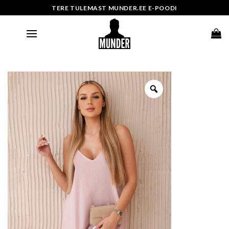
Skip
TERE TULEMAST MUNDER.EE E-POODI
to
content