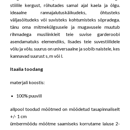
stiilile kergust, rõhutades samal ajal kaela ja õlgu.
ideaalne rannajalutuskäikudeks, õhtusteks
väljasõitudeks või suvisteks kohtumisteks sõpradega.
tänu oma mitmekülgsusele ja mugavusele muutub
rihmadega musliinkleit teie suvise garderoobi
asendamatuks elemendiks, lisades teie suvestiilidele
võlu ja võlu. suurus on universaalne ja sobib naistele, kes
kannavad suurust s, m või l.
Itaalia toodang
materjali koostis:
100% puuvill
allpool toodud mõõtmed on mõõdetud tasapinnaliselt
+/- 1 cm
ümbermõõdu mõõtme saamiseks korrutame laiuse 2-