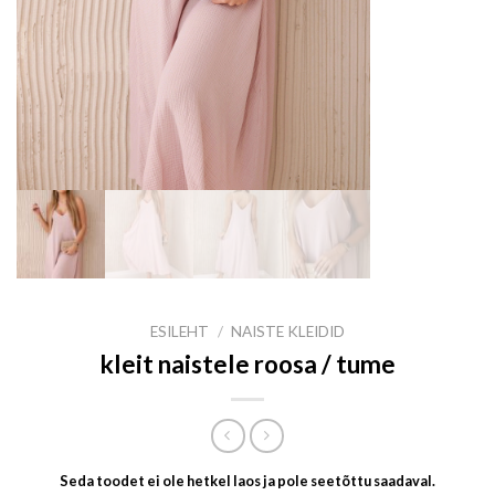
ESILEHT
/
NAISTE KLEIDID
kleit naistele roosa / tume
Seda toodet ei ole hetkel laos ja pole seetõttu saadaval.