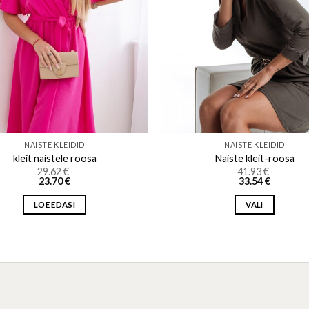
NAISTE KLEIDID
NAISTE KLEIDID
kleit naistele roosa
Naiste kleit-roosa
29.62
€
41.93
€
23.70
€
33.54
€
LOE EDASI
VALI
This
product
has
multiple
variants.
The