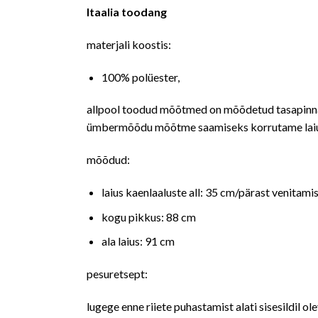
Itaalia toodang
materjali koostis:
100% polüester,
allpool toodud mõõtmed on mõõdetud tasapinnal
ümbermõõdu mõõtme saamiseks korrutame lai
mõõdud:
laius kaenlaaluste all: 35 cm/pärast venitami
kogu pikkus: 88 cm
ala laius: 91 cm
pesuretsept:
lugege enne riiete puhastamist alati sisesildil ol