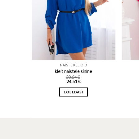
NAISTE KLEIDID
ež-kesi
kleit naistele sinine
30.64
€
24.51
€
LOE EDASI