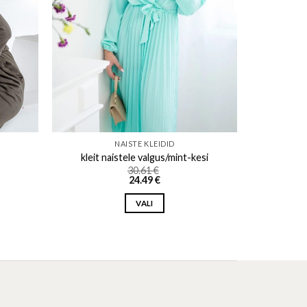
NAISTE KLEIDID
kleit naistele valgus/mint-kesi
30.61
€
24.49
€
VALI
This
product
has
multiple
variants.
The