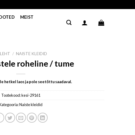
TOOTED
MEIST
ILEHT
/
NAISTE KLEIDID
stele roheline / tume
e hetkel laos ja pole seetõttu saadaval.
Tootekood:
kesi-29161
Kategooria:
Naiste kleidid