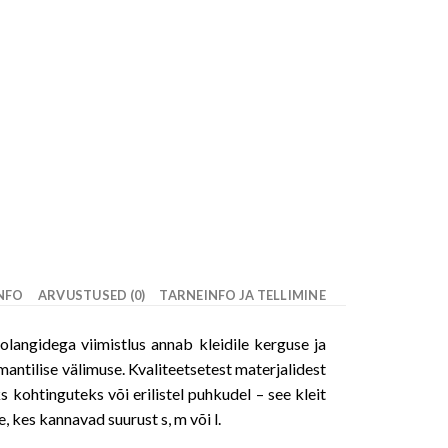
INFO
ARVUSTUSED (0)
TARNEINFO JA TELLIMINE
olangidega viimistlus annab kleidile kerguse ja
omantilise välimuse. Kvaliteetsetest materjalidest
 kohtinguteks või erilistel puhkudel – see kleit
le, kes kannavad suurust s, m või l.