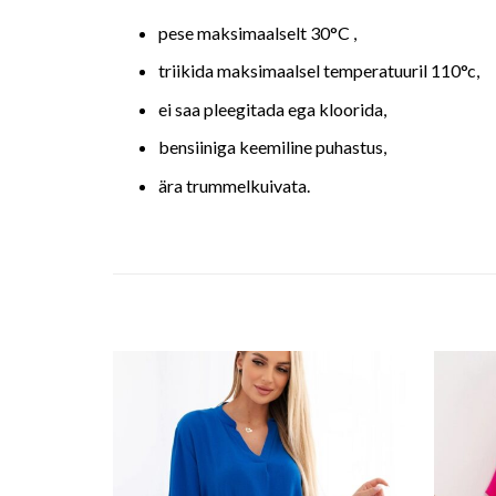
pese maksimaalselt 30°C ,
triikida maksimaalsel temperatuuril 110°c,
ei saa pleegitada ega kloorida,
bensiiniga keemiline puhastus,
ära trummelkuivata.
o wishlist
Add to wishlist