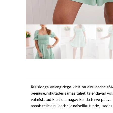
Rüüsidega volangidega kleit on ainulaadne rõiv
peenuse, rõhutades samas taljet. täiendavad volan
valmistatud kleit on mugav kanda terve päeva. S
annab teile ainulaadse ja naiseliku tunde, lisades 