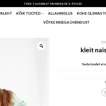
TERE TULEMAST MUNDER.EE E-POODI
VALEHT
KÕIK TOOTED
ALLAHINDLUS
KOHE OLEMAS 
VÕTKE MEIEGA ÜHENDUST
ES
kleit nai
Seda toodet ei ol