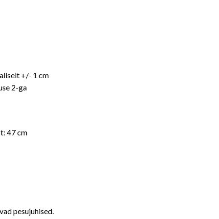
iselt +/- 1 cm
use 2-ga
st: 47 cm
evad pesujuhised.