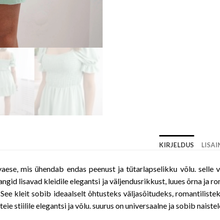
KIRJELDUS
LISA
aese, mis ühendab endas peenust ja tütarlapselikku võlu. selle v
gid lisavad kleidile elegantsi ja väljendusrikkust, luues õrna ja r
ee kleit sobib ideaalselt õhtusteks väljasõitudeks, romantilisteks
teie stiilile elegantsi ja võlu. suurus on universaalne ja sobib naiste