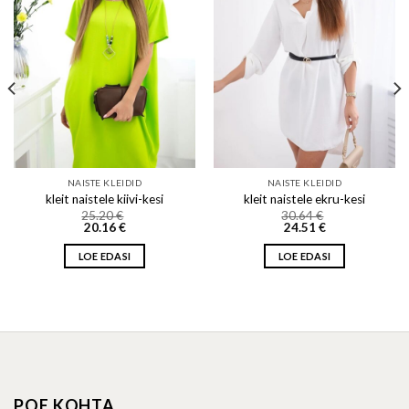
Add to wishlist
Add to wishlist
NAISTE KLEIDID
NAISTE KLEIDID
kleit naistele kiivi-kesi
kleit naistele ekru-kesi
25.20
€
30.64
€
20.16
€
24.51
€
LOE EDASI
LOE EDASI
POE KOHTA