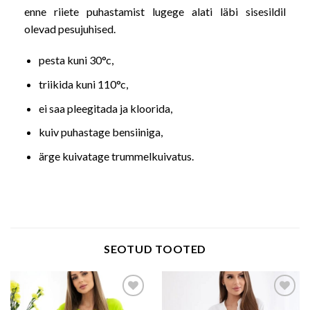
enne riiete puhastamist lugege alati läbi sisesildil
olevad pesujuhised.
pesta kuni 30°c,
triikida kuni 110°c,
ei saa pleegitada ja kloorida,
kuiv puhastage bensiiniga,
ärge kuivatage trummelkuivatus.
SEOTUD TOOTED