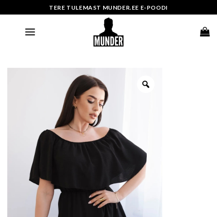
Skip
TERE TULEMAST MUNDER.EE E-POODI
to
content