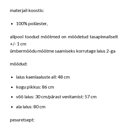
materjali koostis:
100% polüester,
allpool toodud mõõtmed on mõõdetud tasapinnaliselt
+/- 1 cm
ümbermõõdu mõõtme saamiseks korrutage laius 2-ga
mõõdud:
laius kaenlaaluste all: 48 cm
kogu pikkus: 86 cm
vöö laius: 30 cm/pärast venitamist: 57 cm
ala laius: 80 cm
pesuretsept: