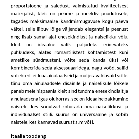
proportsioone ja saledust. valmistatud kvaliteetsest
materjalist, kleit on pehme ja meeldiv puudutusele,
tagades maksimaalse kandmismugavuse kogu päeva
vältel. selle liibuv lõige väljendab elegantsi ja peenust
ning lisab samal ajal enesekindlust ja naiselikku võlu.
kleit on ideaalne valik paljudeks erinevateks
puhkudeks, alates romantilistest kohtamistest kuni
ametlike sündmusteni. võite seda kanda üksi või
kombineerida seda aksessuaaridega, nagu vööd, sallid
või ehted, et luua ainulaadseid ja muljetavaldavaid stiile.
tänu oma ainulaadsele disainile ja naiselikule lõikele
paneb meie hispaania kleit sind tundma enesekindlalt ja
ainulaadsena igas olukorras. see on ideaalne pakkumine
naistele, kes soovivad rõhutada oma naiselikkust ja
individuaalset stiili. suurus on universaalne ja sobib
naistele, kes kannavad suurust s, m või l.
Itaalia toodang