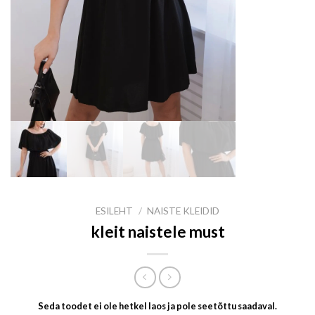
ESILEHT
/
NAISTE KLEIDID
kleit naistele must
Seda toodet ei ole hetkel laos ja pole seetõttu saadaval.