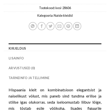
Tootekood:
kesi-28606
Kategooria:
Naiste kleidid
KIRJELDUS
LISAINFO
ARVUSTUSED (0)
TARNEINFO JA TELLIMINE
Hispaania kleit on kombinatsioon elegantsist ja
naiselikust võlust, mis paneb sind tundma erilise ja
stiilse igas olukorras. seda iseloomustab liibuv lõige,
mis tõstab esile vöökoha, lisades figuurile