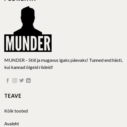
MUNDER – Stiil ja mugavus igaks päevaks! Tunned end hästi,
kui kannad õigeid riideid!
TEAVE
Kõik tooted
Avaleht