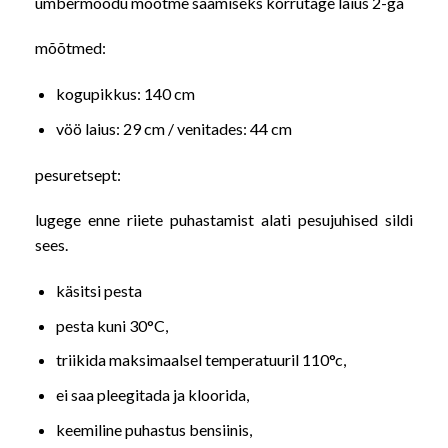
ümbermõõdu mõõtme saamiseks korrutage laius 2-ga
mõõtmed:
kogupikkus: 140 cm
vöö laius: 29 cm / venitades: 44 cm
pesuretsept:
lugege enne riiete puhastamist alati pesujuhised sildi
sees.
käsitsi pesta
pesta kuni 30°C,
triikida maksimaalsel temperatuuril 110°c,
ei saa pleegitada ja kloorida,
keemiline puhastus bensiinis,