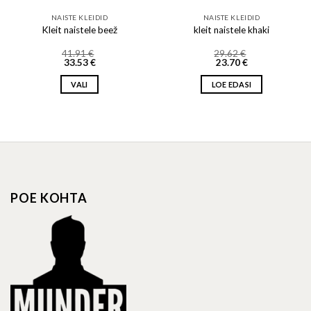
NAISTE KLEIDID
NAISTE KLEIDID
Kleit naistele beež
kleit naistele khaki
41.91
€
29.62
€
33.53
€
23.70
€
VALI
LOE EDASI
This
product
has
multiple
variants.
The
options
POE KOHTA
may
be
chosen
on
the
product
page