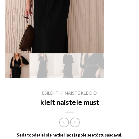
ESILEHT
/
NAISTE KLEIDID
kleit naistele must
Seda toodet ei ole hetkel laos ja pole seetõttu saadaval.