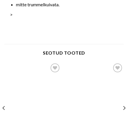
mitte trummelkuivata.
>
SEOTUD TOOTED
Add to wishlist
Add to wishlist