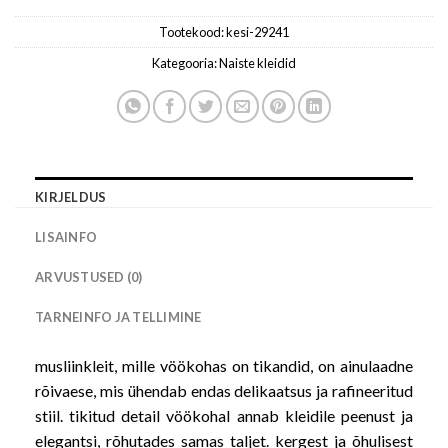
Tootekood:
kesi-29241
Kategooria:
Naiste kleidid
KIRJELDUS
LISAINFO
ARVUSTUSED (0)
TARNEINFO JA TELLIMINE
musliinkleit, mille vöökohas on tikandid, on ainulaadne
rõivaese, mis ühendab endas delikaatsus ja rafineeritud
stiil. tikitud detail vöökohal annab kleidile peenust ja
elegantsi, rõhutades samas taljet. kergest ja õhulisest