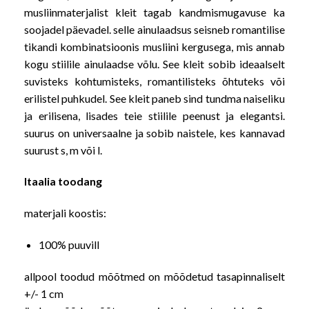
musliinmaterjalist kleit tagab kandmismugavuse ka
soojadel päevadel. selle ainulaadsus seisneb romantilise
tikandi kombinatsioonis musliini kergusega, mis annab
kogu stiilile ainulaadse võlu. See kleit sobib ideaalselt
suvisteks kohtumisteks, romantilisteks õhtuteks või
erilistel puhkudel. See kleit paneb sind tundma naiseliku
ja erilisena, lisades teie stiilile peenust ja elegantsi.
suurus on universaalne ja sobib naistele, kes kannavad
suurust s, m või l.
Itaalia toodang
materjali koostis:
100% puuvill
allpool toodud mõõtmed on mõõdetud tasapinnaliselt
+/- 1 cm