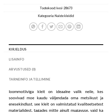
Tootekood:
kesi-28673
Kategooria:
Naiste kleidid
KIRJELDUS
LISAINFO
ARVUSTUSED (0)
TARNEINFO JA TELLIMINE
loommotiiviga kleit on ideaalne valik neile, kes
soovivad moe kaudu väljendada oma metsikust ja
enesekindlust. see kleit on valmistatud kvaliteetsetest
materjalidest, tagades mitte ainult mugavuse, vaid ka