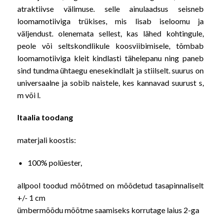
atraktiivse välimuse. selle ainulaadsus seisneb
loomamotiiviga trükises, mis lisab iseloomu ja
väljendust. olenemata sellest, kas lähed kohtingule,
peole või seltskondlikule koosviibimisele, tõmbab
loomamotiiviga kleit kindlasti tähelepanu ning paneb
sind tundma ühtaegu enesekindlalt ja stiilselt. suurus on
universaalne ja sobib naistele, kes kannavad suurust s,
m või l.
Itaalia toodang
materjali koostis:
100% polüester,
allpool toodud mõõtmed on mõõdetud tasapinnaliselt
+/- 1 cm
ümbermõõdu mõõtme saamiseks korrutage laius 2-ga