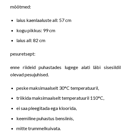
mõõtmed:
laius kaenlaaluste all: 57 cm
kogu pikkus: 99 cm
laius all: 82 cm
pesuretsept:
enne riideid puhastades lugege alati läbi sisesildil
olevad pesujuhised.
peske maksimaalselt 30°C temperatuuril,
triikida maksimaalselt temperatuuril 110°C,
ei saa pleegitada ega kloorida,
keemiline puhastus bensiinis,
mitte trummelkuivata.