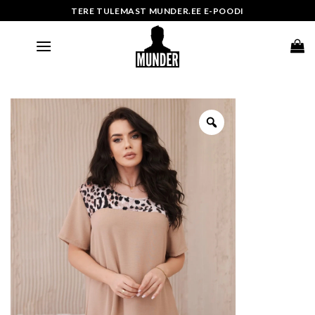
Skip
TERE TULEMAST MUNDER.EE E-POODI
to
content