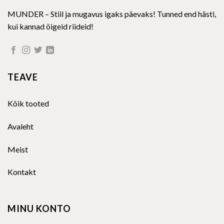
MUNDER – Stiil ja mugavus igaks päevaks! Tunned end hästi,
kui kannad õigeid riideid!
TEAVE
Kõik tooted
Avaleht
Meist
Kontakt
MINU KONTO
Minu konto