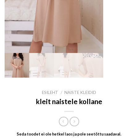
ESILEHT
/
NAISTE KLEIDID
kleit naistele kollane
Seda toodet ei ole hetkel laos ja pole seetõttu saadaval.