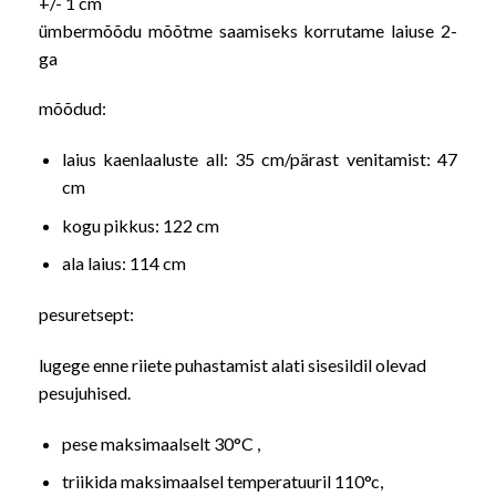
+/- 1 cm
ümbermõõdu mõõtme saamiseks korrutame laiuse 2-
ga
mõõdud:
laius kaenlaaluste all: 35 cm/pärast venitamist: 47
cm
kogu pikkus: 122 cm
ala laius: 114 cm
pesuretsept:
lugege enne riiete puhastamist alati sisesildil olevad
pesujuhised.
pese maksimaalselt 30°C ,
triikida maksimaalsel temperatuuril 110°c,