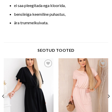
ei saa pleegitada ega kloorida,
bensiiniga keemiline puhastus,
ära trummelkuivata.
SEOTUD TOOTED
Add to wishlist
Add to wishlist