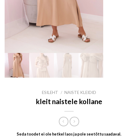
ESILEHT
/
NAISTE KLEIDID
kleit naistele kollane
Seda toodet ei ole hetkel laos ja pole seetõttu saadaval.