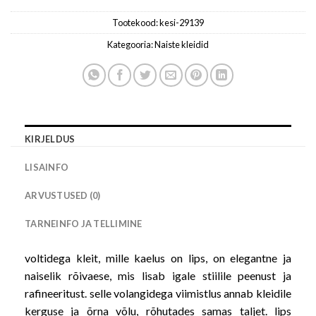
Tootekood:
kesi-29139
Kategooria:
Naiste kleidid
KIRJELDUS
LISAINFO
ARVUSTUSED (0)
TARNEINFO JA TELLIMINE
voltidega kleit, mille kaelus on lips, on elegantne ja
naiselik rõivaese, mis lisab igale stiilile peenust ja
rafineeritust. selle volangidega viimistlus annab kleidile
kerguse ja õrna võlu, rõhutades samas taljet. lips