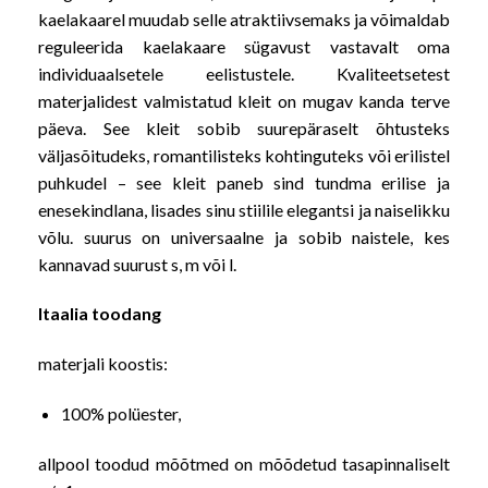
kaelakaarel muudab selle atraktiivsemaks ja võimaldab
reguleerida kaelakaare sügavust vastavalt oma
individuaalsetele eelistustele. Kvaliteetsetest
materjalidest valmistatud kleit on mugav kanda terve
päeva. See kleit sobib suurepäraselt õhtusteks
väljasõitudeks, romantilisteks kohtinguteks või erilistel
puhkudel – see kleit paneb sind tundma erilise ja
enesekindlana, lisades sinu stiilile elegantsi ja naiselikku
võlu. suurus on universaalne ja sobib naistele, kes
kannavad suurust s, m või l.
Itaalia toodang
materjali koostis:
100% polüester,
allpool toodud mõõtmed on mõõdetud tasapinnaliselt