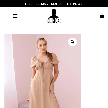
Skip
TERE TULEMAST MUNDER.EE E-POODI
to
content