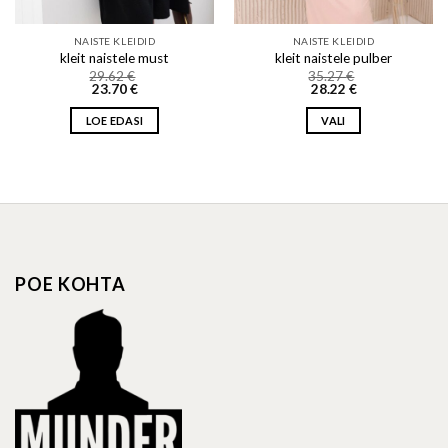
NAISTE KLEIDID
NAISTE KLEIDID
kleit naistele must
kleit naistele pulber
29.62
€
35.27
€
23.70
€
28.22
€
LOE EDASI
VALI
This
product
has
multiple
variants.
The
options
POE KOHTA
may
be
chosen
on
the
product
page