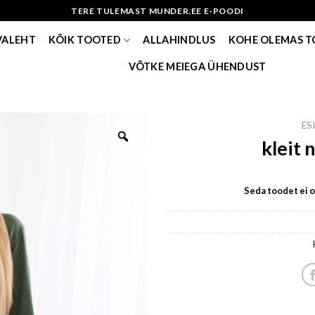
TERE TULEMAST MUNDER.EE E-POODI
VALEHT
KÕIK TOOTED
ALLAHINDLUS
KOHE OLEMAS 
VÕTKE MEIEGA ÜHENDUST
ES
kleit 
Seda toodet ei ol