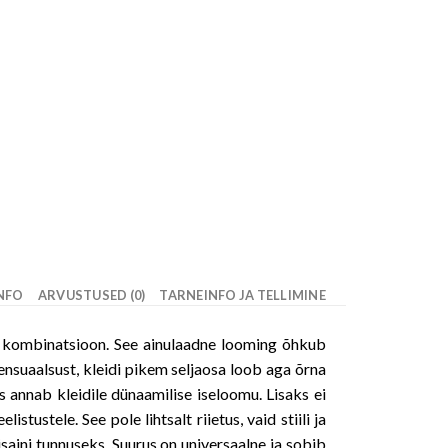
INFO
ARVUSTUSED (0)
TARNEINFO JA TELLIMINE
ne kombinatsioon. See ainulaadne looming õhkub
 sensuaalsust, kleidi pikem seljaosa loob aga õrna
 annab kleidile dünaamilise iseloomu. Lisaks ei
tustele. See pole lihtsalt riietus, vaid stiili ja
isaini tunnuseks. Suurus on universaalne ja sobib