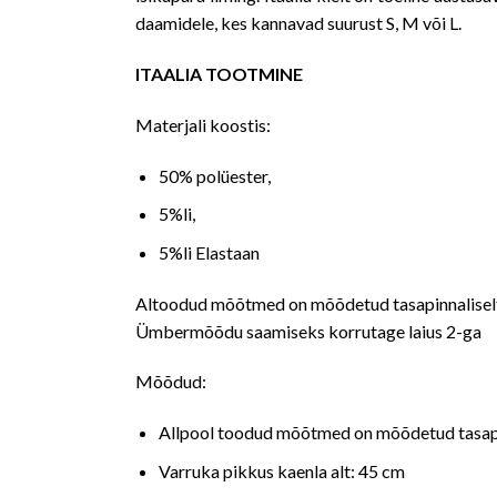
daamidele, kes kannavad suurust S, M või L.
ITAALIA TOOTMINE
Materjali koostis:
50% polüester,
5%li,
5%li Elastaan
Altoodud mõõtmed on mõõdetud tasapinnaliselt
Ümbermõõdu saamiseks korrutage laius 2-ga
Mõõdud:
Allpool toodud mõõtmed on mõõdetud tasapin
Varruka pikkus kaenla alt: 45 cm