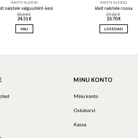
NAISTE KLEIDID
NAISTE KLEIDID
eit naistele valgus/mint-kesi
kleit naistele roosa
30.64
€
29.62
€
24.51
€
23.70
€
VALI
LOE EDASI
This
product
has
multiple
variants.
The
E
MINU KONTO
options
may
be
oted
Minu konto
chosen
on
Ostukorvi
the
product
Kassa
page