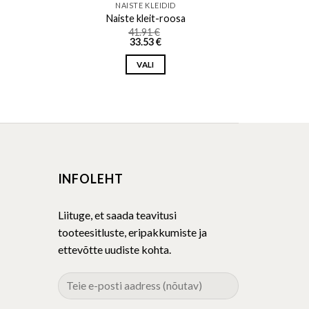
NAISTE KLEIDID
Naiste kleit-roosa
41.91
€
33.53
€
VALI
This
product
has
multiple
variants.
The
INFOLEHT
options
may
be
Liituge, et saada teavitusi
chosen
tooteesitluste, eripakkumiste ja
on
ettevõtte uudiste kohta.
the
product
page