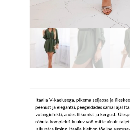
Itaalia V-kaelusega, pikema seljaosa ja ülesk
peenust ja elegantsi, peegeldades samal ajal Itaa
volangiefekti, andes liikumist ja kergust. Üle
rõhuta komplekti kuuluv vöö mitte ainult taljet, 
isikupära ilming. Itaalia kleit on tõeline austu