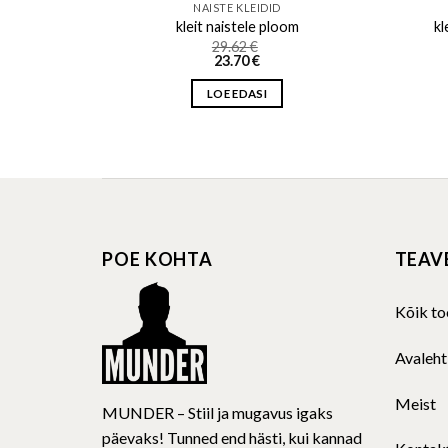
NAISTE KLEIDID
i
kleit naistele ploom
kl
29.62
€
23.70
€
LOE EDASI
POE KOHTA
TEAV
Kõik to
Avaleht
Meist
MUNDER – Stiil ja mugavus igaks
päevaks! Tunned end hästi, kui kannad