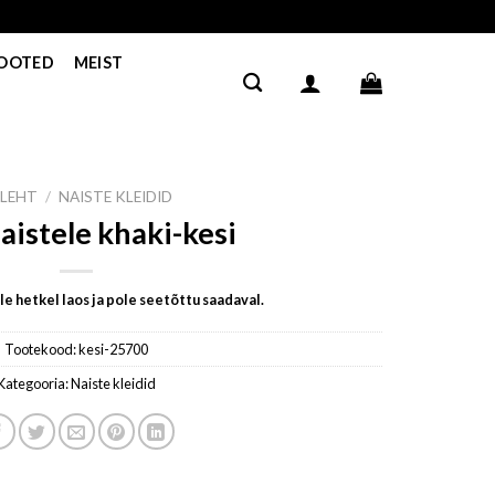
TOOTED
MEIST
ILEHT
/
NAISTE KLEIDID
naistele khaki-kesi
e hetkel laos ja pole seetõttu saadaval.
Tootekood:
kesi-25700
Kategooria:
Naiste kleidid