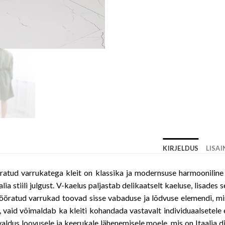
KIRJELDUS
LISA
eeratud varrukatega kleit on klassika ja modernsuse harmoonili
lia stiili julgust. V-kaelus paljastab delikaatselt kaeluse, lisades
spööratud varrukad toovad sisse vabaduse ja lõdvuse elemendi, mis
vaid võimaldab ka kleiti kohandada vastavalt individuaalsetele eelis
savaldus loovusele ja keerukale lähenemisele moele, mis on Itaalia d