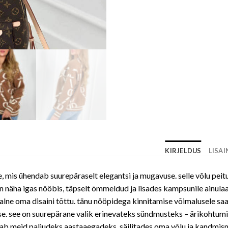
KIRJELDUS
LISA
, mis ühendab suurepäraselt elegantsi ja mugavuse. selle võlu peit
on näha igas nööbis, täpselt õmmeldud ja lisades kampsunile ainul
aalne oma disaini tõttu. tänu nööpidega kinnitamise võimalusele sa
se. see on suurepärane valik erinevateks sündmusteks – ärikohtumis
dab meid paljudeks aastaaegadeks, säilitades oma võlu ja kandmism