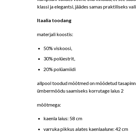
klassi ja elegantsi, jäädes samas praktiliseks va
Itaalia toodang
materjali koostis:
50% viskoosi,
30% polüestrit,
20% polüamiidi
allpool toodud mõõtmed on mõõdetud tasapinnal
ümbermõõdu saamiseks korrutage laius 2
mõõtmega:
kaenla laius: 58 cm
varruka pikkus alates kaenlaalune: 42 cm