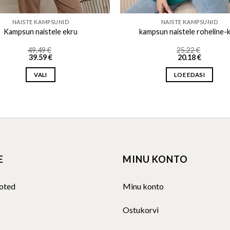
NAISTE KAMPSUNID
NAISTE KAMPSUNID
Kampsun naistele ekru
kampsun naistele roheline-k
49.49
€
25.22
€
39.59
€
20.18
€
VALI
LOE EDASI
This
product
has
multiple
variants.
The
E
MINU KONTO
options
may
be
oted
Minu konto
chosen
on
Ostukorvi
the
product