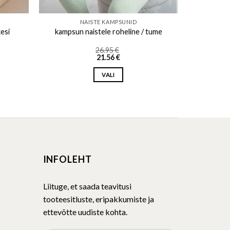
NAISTE KAMPSUNID
esi
kampsun naistele roheline / tume
26.95
€
21.56
€
VALI
This
product
has
multiple
variants.
The
INFOLEHT
options
may
be
Liituge, et saada teavitusi
chosen
tooteesitluste, eripakkumiste ja
on
ettevõtte uudiste kohta.
the
product