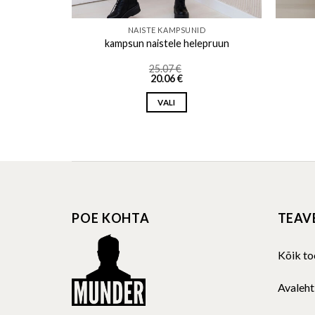
D
NAISTE KAMPSUNID
mesinine
kampsun naistele helepruun
25.07
€
20.06
€
VALI
This
product
has
multiple
variants.
The
POE KOHTA
TEAV
options
may
be
Kõik to
chosen
on
Avaleht
the
product