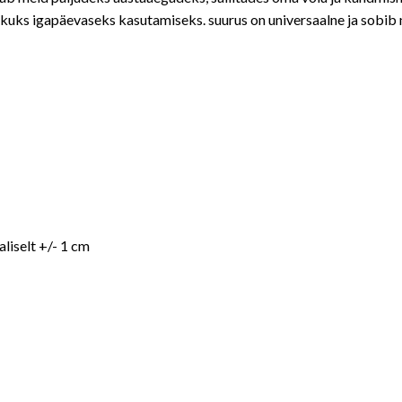
likuks igapäevaseks kasutamiseks. suurus on universaalne ja sobib na
iselt +/- 1 cm