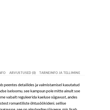
INFO
ARVUSTUSED (0)
TARNEINFO JA TELLIMINE
ub peentes detailides ja valmistamisel kasutatud
aadse iseloomu. see kampsun pole mitte ainult soe
ame vabalt reguleerida kaeluse sügavust, andes
test romantiliste õhtusöökideni. sellise
ugavuse. see on ainulaadne rõivaese, mis lisab