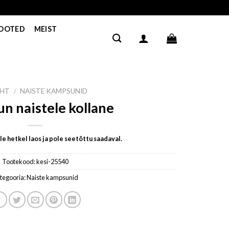
TOOTED
MEIST
EHT
/
NAISTE KAMPSUNID
n naistele kollane
e hetkel laos ja pole seetõttu saadaval.
Tootekood:
kesi-25540
tegooria:
Naiste kampsunid