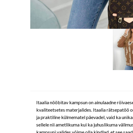
Itaalia nööbitav kampsun on ainulaadne rõivaese
kvaliteetsetes materjalides. Itaalia rätsepatöö 
ja praktiline külmematel päevadel, vaid ka unik
sellele nii ametlikuma kui ka juhuslikuma välimu
kampsuni valides võime olla kindlad, et see saa