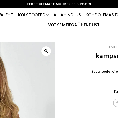
TERE TULEMAST MUNDER.EE E-POODI
VALEHT
KÕIK TOOTED
ALLAHINDLUS
KOHE OLEMAS 
VÕTKE MEIEGA ÜHENDUST
ESIL
kampsu
Seda toodet ei ol
Ka