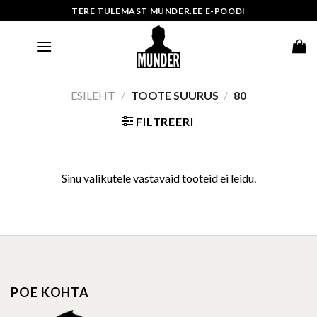
Skip
TERE TULEMAST MUNDER.EE E-POODI
to
content
ESILEHT
/
TOOTE SUURUS
/
80
FILTREERI
Sinu valikutele vastavaid tooteid ei leidu.
POE KOHTA