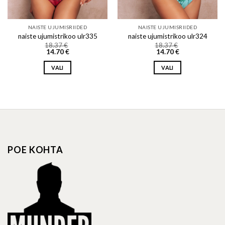
NAISTE UJUMISRIIDED
NAISTE UJUMISRIIDED
naiste ujumistrikoo ulr335
naiste ujumistrikoo ulr324
18.37
€
18.37
€
14.70
€
14.70
€
VALI
VALI
This
This
product
product
has
has
multiple
multiple
variants.
variants.
The
The
options
options
POE KOHTA
may
may
be
be
chosen
chosen
on
on
the
the
product
product
page
page