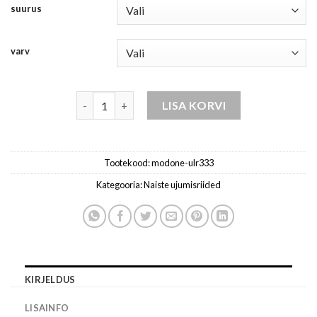
suurus
varv
naiste ujumistrikoo ulr333 kogus
LISA KORVI
Tootekood:
modone-ulr333
Kategooria:
Naiste ujumisriided
KIRJELDUS
LISAINFO