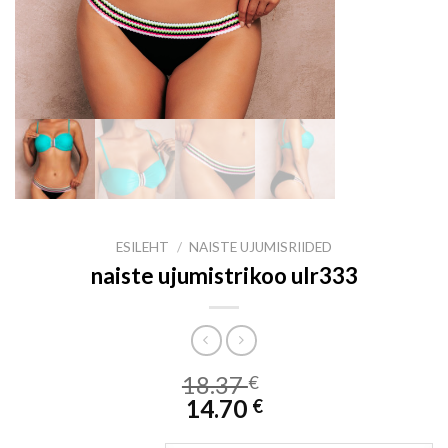
ESILEHT
/
NAISTE UJUMISRIIDED
naiste ujumistrikoo ulr333
18.37
€
14.70
€